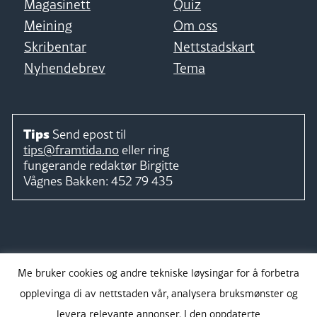
Magasinett
Quiz
Meining
Om oss
Skribentar
Nettstadskart
Nyhendebrev
Tema
Tips
Send epost til
tips@framtida.no
eller ring
fungerande redaktør
Birgitte
Vågnes Bakken:
452 79 435
Følg
Me bruker cookies og andre tekniske løysingar for å forbetra
opplevinga di av nettstaden vår, analysera bruksmønster og
levera relevante annonser. I den oppdaterte