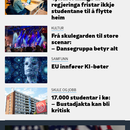
regjeringa fristar ikkje
studentane til å flytte
heim
KULTUR
Frå skulegarden til store
scenar:
– Dansegruppa betyr alt
SAMFUNN
EU innfører KI-bøter
SKULE OG JOBB
17.000 studentar i kø:
– Bustadjakta kan bli
kritisk