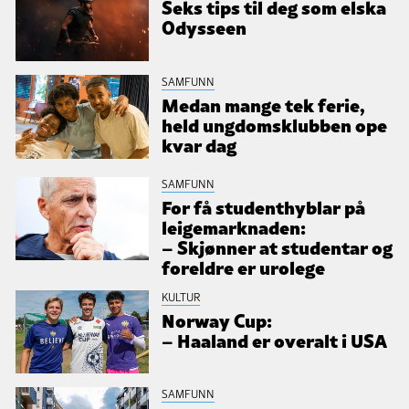
Seks tips til deg som elska
Odysseen
SAMFUNN
Medan mange tek ferie,
held ungdomsklubben ope
kvar dag
SAMFUNN
For få studenthyblar på
leigemarknaden:
– Skjønner at studentar og
foreldre er urolege
KULTUR
Norway Cup:
– Haaland er overalt i USA
SAMFUNN