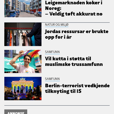
Leigemarknaden koker i
Noreg:
– Veldig tøft akkurat no
NATUR OG MILJØ
Jordas ressursar er brukte
opp for i år
SAMFUNN
Vil kutta i støtta til
muslimske trussamfunn
SAMFUNN
Berlin-terrorist vedkjende
tilknyting til IS
ANNONSE