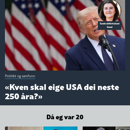
Sandra Edith Kalland
Tenud
Politikk og samfunn
«Kven skal eige USA dei neste
250 åra?»
Då eg var 20