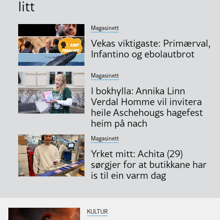
litt
Magasinett
Vekas viktigaste: Primærval,
Infantino og ebolautbrot
Magasinett
I bokhylla: Annika Linn
Verdal Homme vil invitera
heile Aschehougs hagefest
heim på nach
Magasinett
Yrket mitt: Achita (29)
sørgjer for at butikkane har
is til ein varm dag
KULTUR