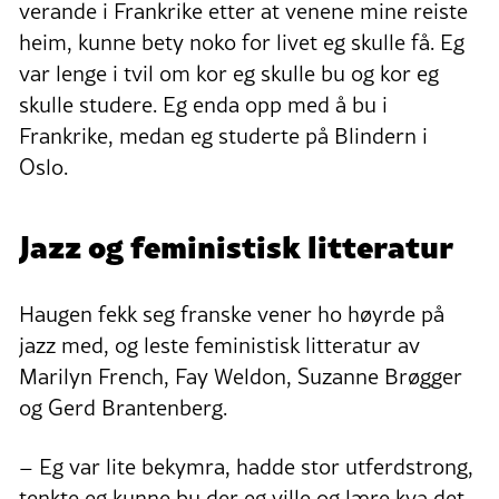
verande i Frankrike etter at venene mine reiste
heim, kunne bety noko for livet eg skulle få. Eg
var lenge i tvil om kor eg skulle bu og kor eg
skulle studere. Eg enda opp med å bu i
Frankrike, medan eg studerte på Blindern i
Oslo.
Jazz og feministisk litteratur
Haugen fekk seg franske vener ho høyrde på
jazz med, og leste feministisk litteratur av
Marilyn French, Fay Weldon, Suzanne Brøgger
og Gerd Brantenberg.
– Eg var lite bekymra, hadde stor utferdstrong,
tenkte eg kunne bu der eg ville og lære kva det