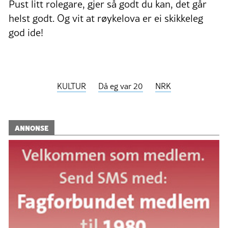
Pust litt rolegare, gjer så godt du kan, det går
helst godt. Og vit at røykelova er ei skikkeleg
god ide!
KULTUR
Då eg var 20
NRK
ANNONSE