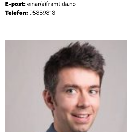
E-post:
einar(a)framtida.no
Telefon:
95859818