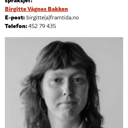
Birgitte Vågnes Bakken
E-post:
birgitte(a)framtida.no
Telefon:
452 79 435