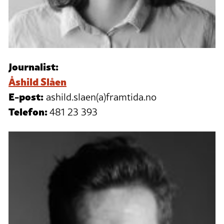
Journalist:
Åshild Slåen
E-post:
ashild.slaen(a)framtida.no
Telefon:
481 23 393