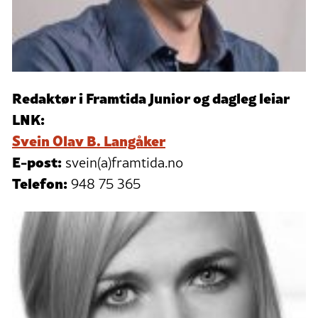
Redaktør i Framtida Junior og dagleg leiar
LNK:
Svein Olav B. Langåker
E-post:
svein(a)framtida.no
Telefon:
948 75 365