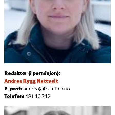
Redaktør (i permisjon):
Andrea Rygg Nøttveit
E-post:
andrea(a)framtida.no
Telefon:
481 40 342