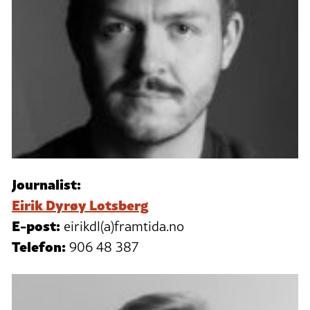
Journalist:
Eirik
Dyrøy Lotsberg
E-post:
eirikdl(a)framtida.no
Telefon:
906 48 387