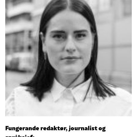
Fungerande redaktør, journalist og
språksjef: