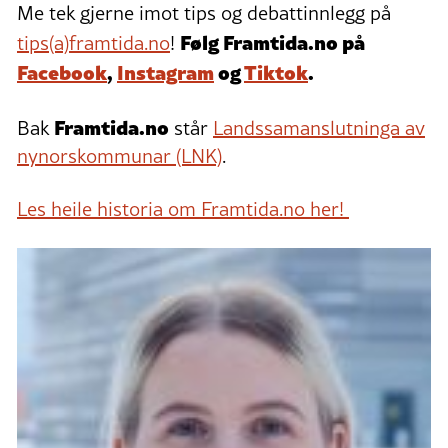
Me tek gjerne imot tips og debattinnlegg på
Følg Framtida.no på
tips(a)framtida.no
!
Facebook
,
Instagram
og
Tiktok
.
Framtida.no
Bak
står
Landssamanslutninga av
nynorskommunar (LNK)
.
Les heile historia om Framtida.no her!