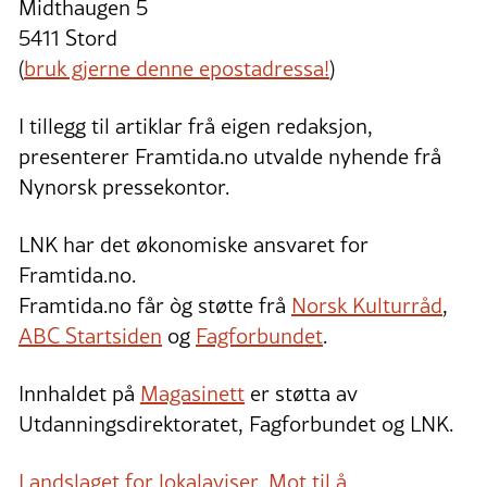
Midthaugen 5
5411 Stord
(
bruk gjerne denne epostadressa!
)
I tillegg til artiklar frå eigen redaksjon,
presenterer Framtida.no utvalde nyhende frå
Nynorsk pressekontor.
LNK har det økonomiske ansvaret for
Framtida.no.
Framtida.no får òg støtte frå
Norsk Kulturråd
,
ABC Startsiden
og
Fagforbundet
.
Innhaldet på
Magasinett
er støtta av
Utdanningsdirektoratet, Fagforbundet og LNK.
Landslaget for lokalaviser
,
Mot til å