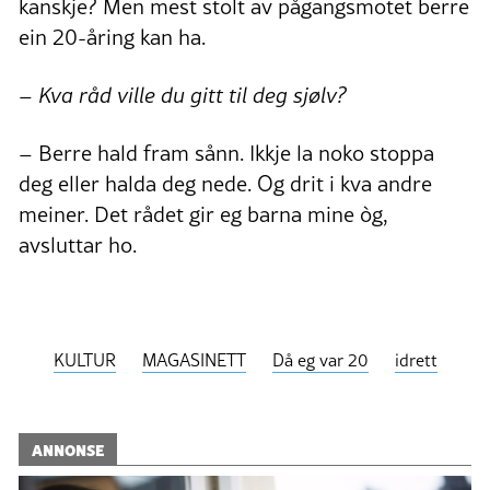
kanskje? Men mest stolt av pågangsmotet berre
ein 20-åring kan ha.
– Kva råd ville du gitt til deg sjølv?
– Berre hald fram sånn. Ikkje la noko stoppa
deg eller halda deg nede. Og drit i kva andre
meiner. Det rådet gir eg barna mine òg,
avsluttar ho.
KULTUR
MAGASINETT
Då eg var 20
idrett
ANNONSE