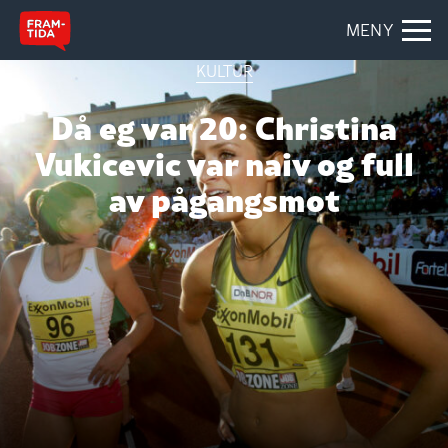
MENY
KULTUR
Då eg var 20: Christina
Vukicevic var naiv og full
av pågangsmot