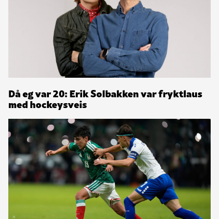
Då eg var 20: Erik Solbakken var fryktlaus
med hockeysveis