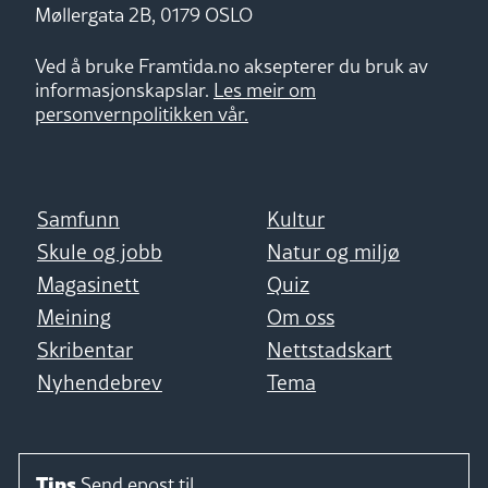
Møllergata 2B, 0179 OSLO
Ved å bruke Framtida.no aksepterer du bruk av
informasjonskapslar.
Les meir om
personvernpolitikken vår.
Samfunn
Kultur
Skule og jobb
Natur og miljø
Magasinett
Quiz
Meining
Om oss
Skribentar
Nettstadskart
Nyhendebrev
Tema
Tips
Send epost til