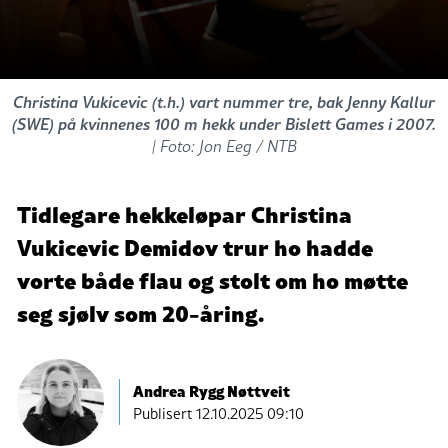
Christina Vukicevic (t.h.) vart nummer tre, bak Jenny Kallur
(SWE) på kvinnenes 100 m hekk under Bislett Games i 2007.
| Foto: Jon Eeg / NTB
Tidlegare hekkeløpar Christina
Vukicevic Demidov trur ho hadde
vorte både flau og stolt om ho møtte
seg sjølv som 20-åring.
Andrea Rygg Nøttveit
Publisert
12.10.2025 09:10