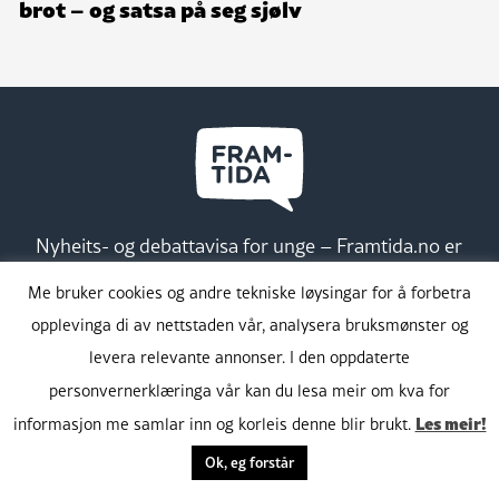
brot – og satsa på seg sjølv
Nyheits- og debattavisa for unge – Framtida.no er
ei redaksjonelt uavhengig avis, som har som mål å
Me bruker cookies og andre tekniske løysingar for å forbetra
styrkje nynorsken og bidra til å auke og få fram
engasjementet til unge.
opplevinga di av nettstaden vår, analysera bruksmønster og
levera relevante annonser. I den oppdaterte
Birgitte Vågnes Bakken
Ansvarleg redaktør:
personvernerklæringa vår kan du lesa meir om kva for
Les meir!
Møllergata 2B, 0179 OSLO
informasjon me samlar inn og korleis denne blir brukt.
Ok, eg forstår
Ved å bruke Framtida.no aksepterer du bruk av