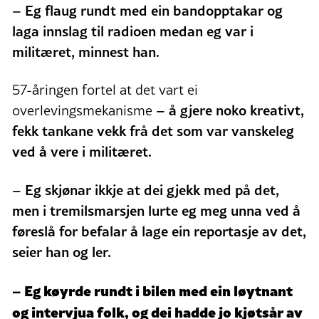
– Eg flaug rundt med ein bandopptakar og
laga innslag til radioen medan eg var i
militæret, minnest han.
57-åringen fortel at det vart ei
– å gjere noko kreativt,
overlevingsmekanisme
fekk tankane vekk frå det som var vanskeleg
ved å vere i militæret.
– Eg skjønar ikkje at dei gjekk med på det,
men i tremilsmarsjen lurte eg meg unna ved å
føreslå for befalar å lage ein reportasje av det,
seier han og ler.
– Eg køyrde rundt i bilen med ein løytnant
og intervjua folk, og dei hadde jo kjøtsår av