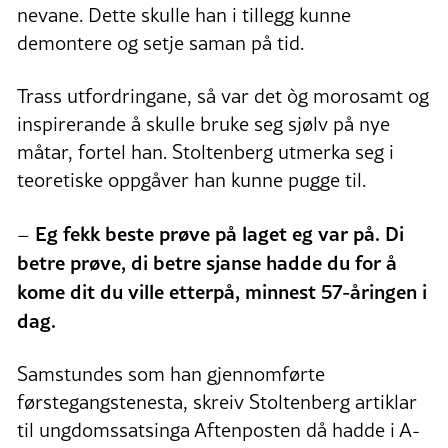
nevane. Dette skulle han i tillegg kunne
demontere og setje saman på tid.
Trass utfordringane, så var det òg morosamt og
inspirerande å skulle bruke seg sjølv på nye
måtar, fortel han. Stoltenberg utmerka seg i
teoretiske oppgåver han kunne pugge til.
Eg fekk beste prøve på laget eg var på. D
i
–
betre prøve, di betre sjanse hadde du for å
kome dit du ville etterpå, minnest 57-åringen i
dag.
Samstundes som han gjennomførte
førstegangstenesta, skreiv Stoltenberg artiklar
til ungdomssatsinga Aftenposten då hadde i A-