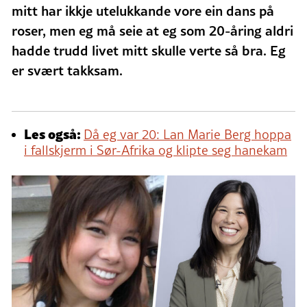
mitt har ikkje utelukkande vore ein dans på
roser, men eg må seie at eg som 20-åring aldri
hadde trudd livet mitt skulle verte så bra. Eg
er svært takksam.
Les også:
Då eg var 20: Lan Marie Berg hoppa
i fallskjerm i Sør-Afrika og klipte seg hanekam