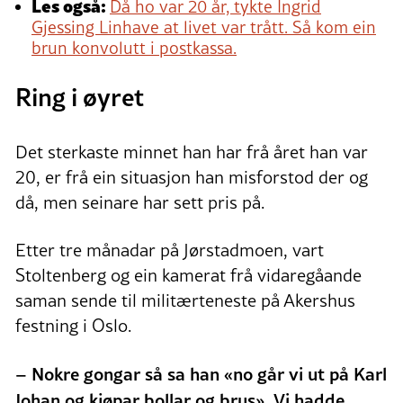
Les også:
Då ho var 20 år, tykte Ingrid
Gjessing Linhave at livet var trått. Så kom ein
brun konvolutt i postkassa.
Ring i øyret
Det sterkaste minnet han har frå året han var
20, er frå ein situasjon han misforstod der og
då, men seinare har sett pris på.
Etter tre månadar på Jørstadmoen, vart
Stoltenberg og ein kamerat frå vidaregåande
saman sende til militærteneste på Akershus
festning i Oslo.
–
Nokre gongar så sa han «no går vi ut på Karl
Johan og kjøpar bollar og brus». Vi hadde