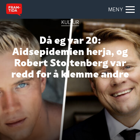
MENY
KULTUR
Då eg var 20:
Aidsepidemien herja, og
Robert Stoltenberg var
redd for å klemme andre