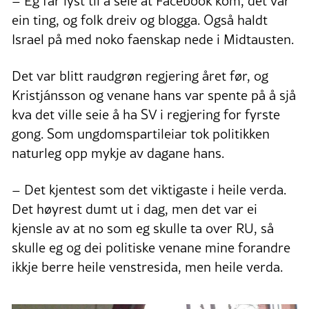
– Eg får lyst til å seie at Facebook kom, det var
ein ting, og folk dreiv og blogga. Også haldt
Israel på med noko faenskap nede i Midtausten.
Det var blitt raudgrøn regjering året før, og
Kristjánsson og venane hans var spente på å sjå
kva det ville seie å ha SV i regjering for fyrste
gong. Som ungdomspartileiar tok politikken
naturleg opp mykje av dagane hans.
– Det kjentest som det viktigaste i heile verda.
Det høyrest dumt ut i dag, men det var ei
kjensle av at no som eg skulle ta over RU, så
skulle eg og dei politiske venane mine forandre
ikkje berre heile venstresida, men heile verda.