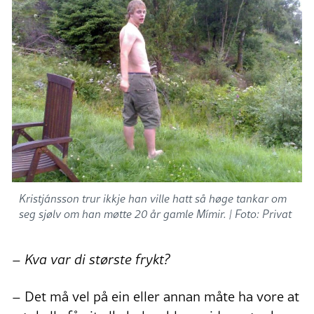
Kristjánsson trur ikkje han ville hatt så høge tankar om
seg sjølv om han møtte 20 år gamle Mímir. |
Foto: Privat
– Kva var di største frykt?
– Det må vel på ein eller annan måte ha vore at