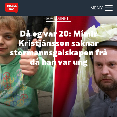
MENY
MAGASINETT
Då eg var 20: Mímir
Kristjánsson saknar
stormannsgalskapen frå
då han var ung