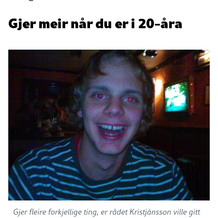
Gjer meir når du er i 20-åra
Gjer fleire forkjellige ting, er rådet Kristjánsson ville gitt