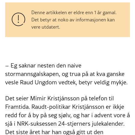
Denne artikkelen er eldre enn 1 år gamal.
Det betyr at noko av informasjonen kan
vere utdatert.
– Eg saknar nesten den naive
stormannsgalskapen, og trua på at kva ganske
vesle Raud Ungdom vedtek, betyr veldig mykje.
Det seier Mímir Kristjánsson på telefon til
Framtida. Raudt-politikar Kristjánsson er ikkje
redd for å by på seg sjølv, og har i advent vore å
sjå i NRK-suksessen 24-stjerners julekalender.
Det siste året har han også gitt ut den