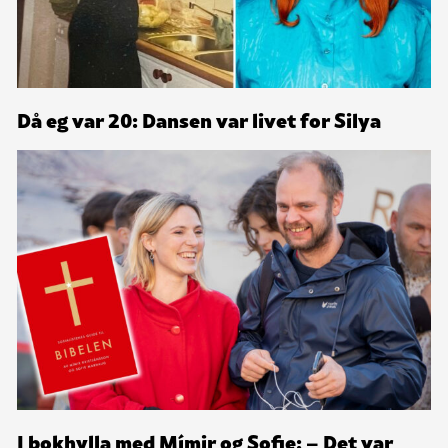
Då eg var 20: Dansen var livet for Silya
I bokhylla med Mímir og Sofie: – Det var