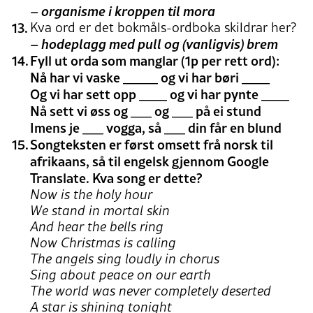
– organisme i kroppen til mora
Kva ord er det bokmåls-ordboka skildrar her?
– hodeplagg med pull og (vanligvis) brem
Fyll ut orda som manglar (1p per rett ord):
Nå har vi vaske _____ og vi har børi ____
Og vi har sett opp ____ og vi har pynte ____
Nå sett vi øss og ___ og ___ på ei stund
Imens je ___ vogga, så ___ din får en blund
Songteksten er først omsett frå norsk til
afrikaans, så til engelsk gjennom Google
Translate. Kva song er dette?
Now is the holy hour
We stand in mortal skin
And hear the bells ring
Now Christmas is calling
The angels sing loudly in chorus
Sing about peace on our earth
The world was never completely deserted
A star is shining tonight