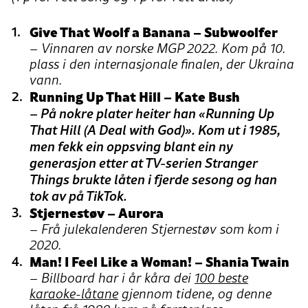
Give That Woolf a Banana – Subwoolfer
– Vinnaren av norske MGP 2022. Kom på 10.
plass i den internasjonale finalen, der Ukraina
vann.
Running Up That Hill – Kate Bush
– På nokre plater heiter han «Running Up
That Hill (A Deal with God)». Kom ut i 1985,
men fekk ein oppsving blant ein ny
generasjon etter at TV-serien Stranger
Things brukte låten i fjerde sesong og han
tok av på TikTok.
Stjernestøv – Aurora
– Frå julekalenderen Stjernestøv som kom i
2020.
Man! I Feel Like a Woman! – Shania Twain
– Billboard har i år kåra dei
100 beste
karaoke-låtane
gjennom tidene, og denne