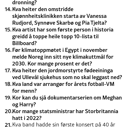
dronning?
Kva heiter den omstridde
skjønnheitsklinikken starta av Vanessa
Rudjord, Synnøve Skarbø og Pia Tjelta?
Kva artist har som første person i historia
greidd å toppe heile topp 10-lista til
Billboard?
Før klimatoppmøtet i Egypt i november
melde Noreg inn sitt nye klimakuttmål for
2030. Kor mange prosent er det?
Kva heiter den jordmorstyrte fødeeininga
ved Ullevål sjukehus som no skal leggast ned?
Kva land var arrangør for årets fotball-VM
for menn?
Kor kan du sjå dokumentarserien om Meghan
og Harry?
Kor mange statsministrar har Storbritannia
hatt i 2022?
Kva band hadde sin første konsert på 40 år