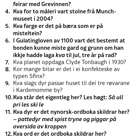
feirar med Grevinnen?
Kva for to måleri vart stolne frå Munch-
museet i 2004?
Kva farge er det på bæra som er på
misteltein?
I Gulatingloven av 1100 vart det bestemt at
bonden kunne miste gard og grunn om han
ikkje hadde laga
kva
til jul, tre år på rad?
Kva planet oppdaga Clyde Tonbaugh i 1930?
Kor mange bitar er det i ei konfekteske av
typen Sfinx?
Kva slags dyr passar huset til dei tre røvarane
i Kardemomme by?
Kva står det eigentleg her? Les høgt:
Så ull
pri les ski le
Kva dyr er det nynorsk-ordboka skildrar her?
– pattedyr med spist tryne og piggar på
oversida av kroppen
Kva ord er det ordboka skildrar her?