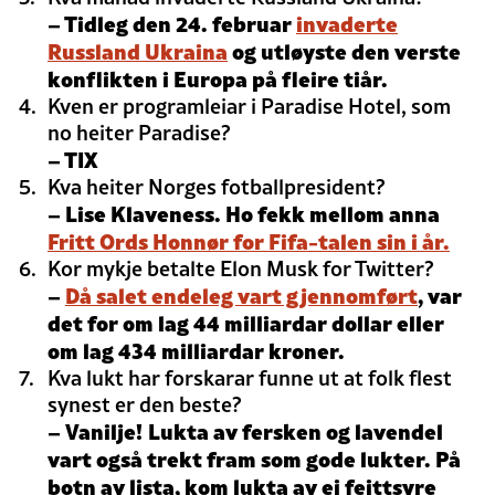
– Tidleg den 24. februar
invaderte
Russland Ukraina
og utløyste den verste
konflikten i Europa på fleire tiår.
Kven er programleiar i Paradise Hotel, som
no heiter Paradise?
– TIX
Kva heiter Norges fotballpresident?
– Lise Klaveness. Ho fekk mellom anna
Fritt Ords Honnør for Fifa-talen sin i år.
Kor mykje betalte Elon Musk for Twitter?
–
Då salet endeleg vart gjennomført
, var
det for om lag 44 milliardar dollar eller
om lag 434 milliardar kroner.
Kva lukt har forskarar funne ut at folk flest
synest er den beste?
–
Vanilje!
Lukta av fersken og lavendel
vart også trekt fram som gode lukter.
På
botn av lista, kom lukta av ei feittsyre