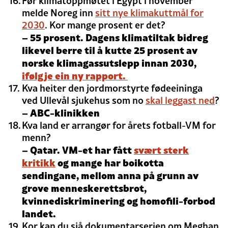
Før klimatoppmøtet i Egypt i november
melde Noreg inn
sitt nye klimakuttmål for
2030
. Kor mange prosent er det?
– 55 prosent. Dagens klimatiltak bidreg
likevel berre til å kutte 25 prosent av
norske klimagassutslepp innan 2030,
ifølgje ein ny rapport.
Kva heiter den jordmorstyrte fødeeininga
ved Ullevål sjukehus som no
skal leggast ned
?
– ABC-klinikken
Kva land er arrangør for årets fotball-VM for
menn?
– Qatar. VM-et har fått
svært sterk
kritikk
og mange har boikotta
sendingane, mellom anna på grunn av
grove menneskerettsbrot,
kvinnediskriminering og homofili-forbod
landet.
Kor kan du sjå dokumentarserien om Meghan