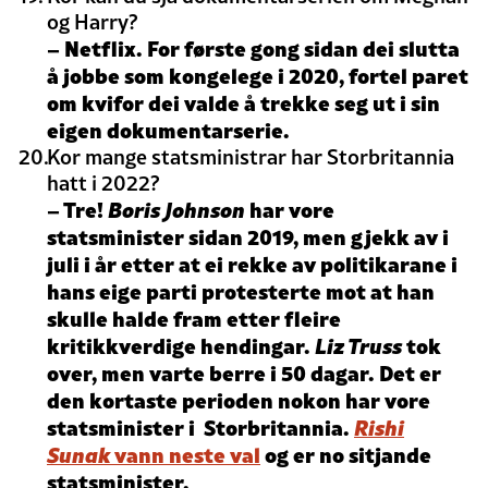
og Harry?
– Netflix. For første gong sidan dei slutta
å jobbe som kongelege i 2020, fortel paret
om kvifor dei valde å trekke seg ut i sin
eigen dokumentarserie.
Kor mange statsministrar har Storbritannia
hatt i 2022?
– Tre!
Boris Johnson
har vore
statsminister sidan 2019, men gjekk av i
juli i år etter at ei rekke av politikarane i
hans eige parti protesterte mot at han
skulle halde fram etter fleire
kritikkverdige hendingar.
Liz Truss
tok
over, men varte berre i 50 dagar. Det er
den kortaste perioden nokon har vore
statsminister i Storbritannia.
Rishi
Sunak
vann neste val
og er no sitjande
statsminister.