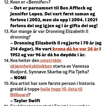
Kven er «Bennifer»?
– Det er parnamnet til Ben Affleck og
Jennifer Lopez. Dei vart først saman og
forlova i 2002, men slo opp i 2004. I 2021
forlova dei seg igjen og i år gifta dei seg!
Kor mange år var Dronning Elizabeth II
dronning?
– Dronning Elizabeth II regjerte i 70 år (og
214 dagar). Ho vart
krona då ho var 26 år
i
1952 og var 96 år då ho døydde i år.
Kva heiter den
omstridde
skjønnheitsklinikken
starta av Vanessa
Rudjord, Synnøve Skarbø og Pia Tjelta?
– NOMI
Kva artist har som første person i historia
greidd å toppe
heile topp 10-lista til
Billboard
?
– Taylor Swift