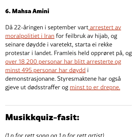
6. Mahsa Amini
Då 22-åringen i september vart
arrestert av
moralpolitiet i Iran
for feilbruk av hijab, og
seinare døydde i varetekt, starta ei rekke
protestar i landet. Framleis held opprøret på, og
over 18 200 personar har blitt arresterte og
minst 495 personar har døydd
i
demonstrasjonane. Styresmaktene har også
gjeve ut dødsstraffer og
minst to er drepne.
Musikkquiz-fasit:
(
1 p for rett song og 1 p for rett artist)