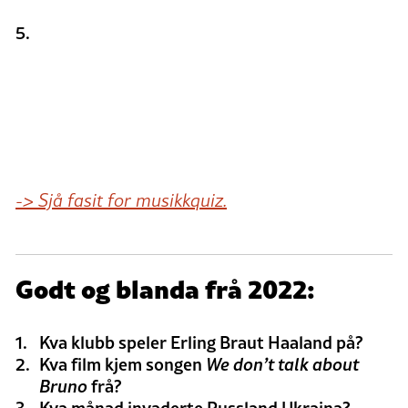
-> Sjå fasit for musikkquiz.
Godt og blanda frå 2022:
Kva klubb speler Erling Braut Haaland på?
Kva film kjem songen
We don’t talk about
Bruno
frå?
Kva månad invaderte Russland Ukraina?