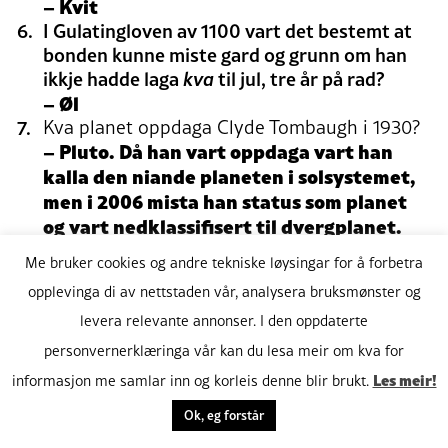
– Kvit
I Gulatingloven av 1100 vart det bestemt at
bonden kunne miste gard og grunn om han
ikkje hadde laga
kva
til jul, tre år på rad?
– Øl
Kva planet oppdaga Clyde Tombaugh i 1930?
– Pluto. Då han vart oppdaga vart han
kalla den niande planeten i solsystemet,
men i 2006 mista han status som planet
og vart nedklassifisert til dvergplanet.
Kor mange bitar er det i ei standard
Me bruker cookies og andre tekniske løysingar for å forbetra
konfekteske av typen Sfinx?
opplevinga di av nettstaden vår, analysera bruksmønster og
– 24 stk. To lag med 12 bitar kvar. I Sfinx
Stor er det dobbelt så mange.
levera relevante annonser. I den oppdaterte
Kva slags dyr passar huset til dei tre røvarane
personvernerklæringa vår kan du lesa meir om kva for
i Kardemomme by?
Les meir!
informasjon me samlar inn og korleis denne blir brukt.
– Løve
Kva står det eigentleg her? Les høgt:
Så ull
Ok, eg forstår
pri les ski le