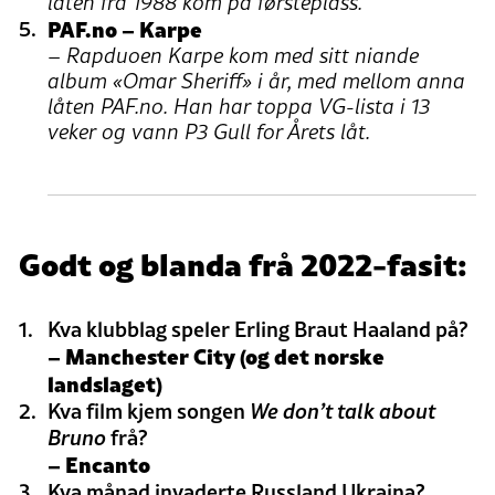
låten frå 1988 kom på førsteplass.
PAF.no – Karpe
– Rapduoen Karpe kom med sitt niande
album «Omar Sheriff» i år, med mellom anna
låten PAF.no. Han har toppa VG-lista i 13
veker og vann P3 Gull for Årets låt.
Godt og blanda frå 2022-fasit:
Kva klubblag speler Erling Braut Haaland på?
– Manchester City (og det norske
landslaget)
Kva film kjem songen
We don’t talk about
Bruno
frå?
– Encanto
Kva månad invaderte Russland Ukraina?