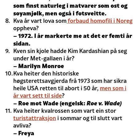
som finst naturleg i matvarer som ost og
soyamjølk, men også i fotsveitte.
Kva år vart lova som
forbaud homofili i Noreg
oppheva?
– 1972. I år markerte me at det er femti år
sidan.
Kven sin kjole hadde Kim Kardashian på seg
under Met-gallaen i år?
– Marilyn Monroe
Kva heiter den historiske
høgsterettsavgjerda frå 1973 som har sikra
heile USA retten til abort i 50 år,
men som i
år vart sett til side
?
–
Roe mot Wade
(engelsk:
Roe v. Wade)
Kva heiter kvalrossen som vart ein stor
turistattraksjon
i sommar og til slutt vart
avliva?
– Freya