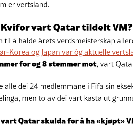
m er vertsland.
Kvifor vart Qatar tildelt VM?
 til å halde årets verdsmeisterskap allere
Sør-Korea og Japan var òg aktuelle verts
mmer for og 8 stemmer mot
, vart Qata
e alle dei 24 medlemmane i Fifa sin ekse
elinga, men to av dei vart kasta ut grun
a vart Qatar skulda for å ha «kjøpt» 