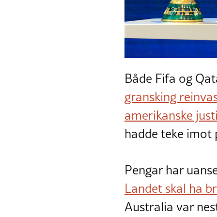
Både Fifa og Qat
gransking reinva
amerikanske jus
hadde teke imot 
Pengar har uanset
Landet skal ha br
Australia var nes