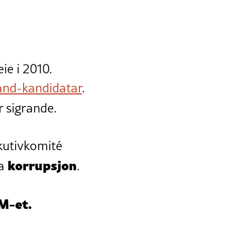
ie i 2010.
land-kandidatar
.
r sigrande.
kutivkomité
korrupsjon
na
.
VM-et.