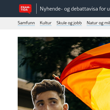
Nyhende- og debattavisa for 
Samfunn
Kultur
Skule og jobb
Natur og mil