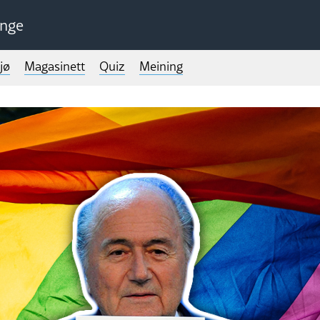
unge
jø
Magasinett
Quiz
Meining