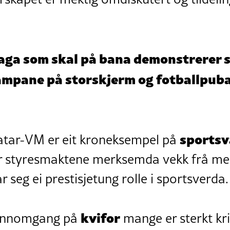
laga som skal på bana demonstrerer s
ampane på storskjerm og fotballpuba
sportsv
tar-VM er eit kroneksempel på
ier styresmaktene merksemda vekk frå m
ar seg ei prestisjetung rolle i sportsverda.
kvifor
gjennomgang på
mange er sterkt krit