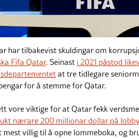
ar har tilbakevist skuldingar om korrups
ska Fifa Qatar
. Seinast
i 2021 påstod like
tisdepartementet
at tre tidlegare senior
pengar for å stemme for Qatar.
t vore viktige for at Qatar fekk verdsme
ukt nærare 200 millionar dollar på lobbyi
t mest villig til å opne lommeboka, og bru