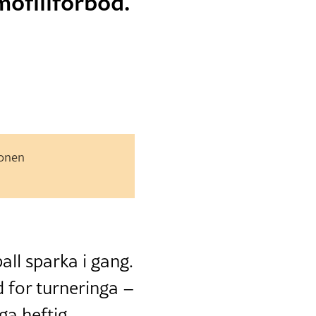
mofiliforbod.
jonen
ll sparka i gang.
d for turneringa –
ga heftig