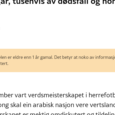
r, tusenvis av dødsfall og ho
1
len er eldre enn 1 år gamal. Det betyr at noko av informas
tert.
ber vart verdsmeisterskapet i herrefotba
gong skal ein arabisk nasjon vere vertslan
skapet er mektig omdiskutert og tildelin