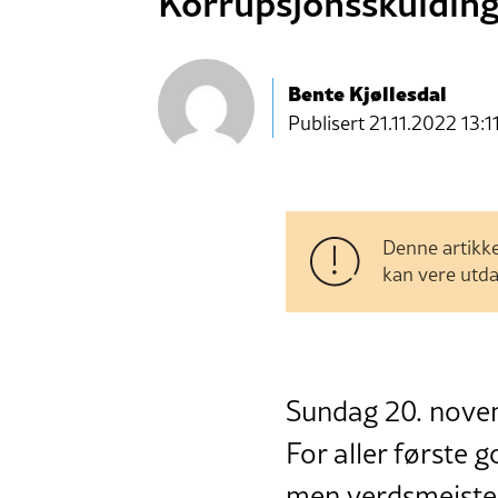
Korrupsjonsskuldinga
Bente Kjøllesdal
Publisert
21.11.2022 13:1
Denne artikke
kan vere utda
Sundag 20. novem
For aller første 
men verdsmeister