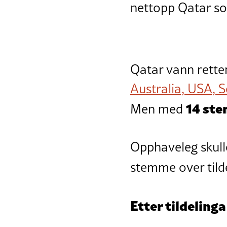
nettopp Qatar so
Qatar vann retten
Australia, USA, 
14 ste
Men med
Opphaveleg skull
stemme over tild
Etter tildeling