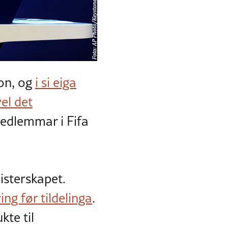
jon, og
i si eiga
vel det
medlemmar i Fifa
isterskapet.
ng før tildelinga
.
kte til