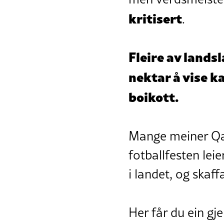
kritisert
.
Fleire av lands
nektar å vise k
boikott.
Mange meiner Qa
fotballfesten le
i landet, og skaff
Her får du ein 