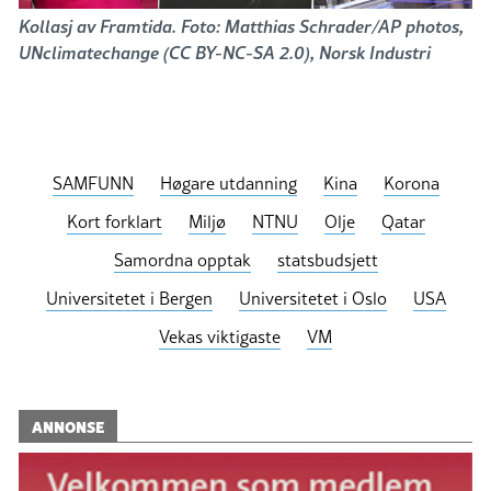
Kollasj av Framtida. Foto: Matthias Schrader/AP photos,
UNclimatechange (CC BY-NC-SA 2.0), Norsk Industri
SAMFUNN
Høgare utdanning
Kina
Korona
Kort forklart
Miljø
NTNU
Olje
Qatar
Samordna opptak
statsbudsjett
Universitetet i Bergen
Universitetet i Oslo
USA
Vekas viktigaste
VM
ANNONSE