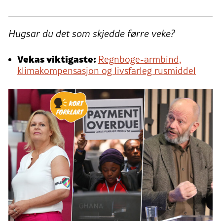
Hugsar du det som skjedde førre veke?
Vekas viktigaste:
Regnboge-armbind,
klimakompensasjon og livsfarleg rusmiddel