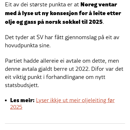
Noreg ventar
Eit av dei største punkta er at
med å lyse ut ny konsesjon for å leite etter
olje og gass på norsk sokkel til 2025
.
Det tyder at SV har fått gjennomslag på eit av
hovudpunkta sine.
Partiet hadde allereie ei avtale om dette, men
denne avtala gjaldt berre ut 2022. Difor var det
eit viktig punkt i forhandlingane om nytt
statsbudsjett.
Les meir:
Lyser ikkje ut meir oljeleiting før
2025