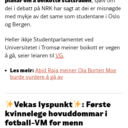
, sjølv om
dei i debatt på NRK har sagt at dei er misnøgde
med mykje av det same som studentane i Oslo
og Bergen.
Heller ikkje Studentparlamentet ved
Universitetet i Tromsø meiner boikott er vegen
å gå, seier leiaren til
VG
.
Les meir:
Abid Raja meiner Ola Borten Moe
burde vurdere å gå av
Vekas lyspunkt
: Første
kvinnelege hovuddommar i
fotball-VM for menn