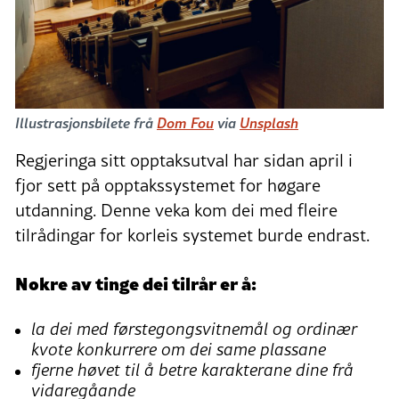
Illustrasjonsbilete frå
Dom Fou
via
Unsplash
Regjeringa sitt opptaksutval har sidan april i
fjor sett på opptakssystemet for høgare
utdanning. Denne veka kom dei med fleire
tilrådingar for korleis systemet burde endrast.
Nokre av tinge dei tilrår er å:
la dei med førstegongsvitnemål og ordinær
kvote konkurrere om dei same plassane
fjerne høvet til å betre karakterane dine frå
vidaregåande