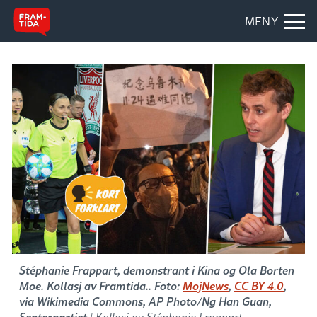
MENY
Stéphanie Frappart, demonstrant i Kina og Ola Borten
Moe. Kollasj av Framtida.. Foto:
MojNews
,
CC BY 4.0
,
via Wikimedia Commons, AP Photo/Ng Han Guan,
Senterpartiet
| Kollasj av Stéphanie Frappart,