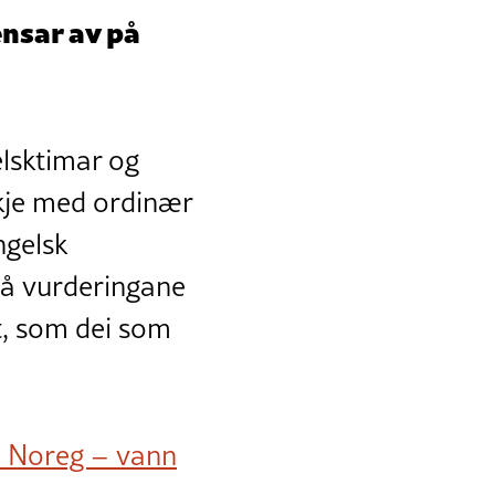
nsar av på
elsktimar og
kkje med ordinær
ngelsk
 På vurderingane
et, som dei som
d Noreg – vann