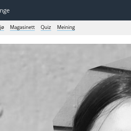
unge
jø
Magasinett
Quiz
Meining