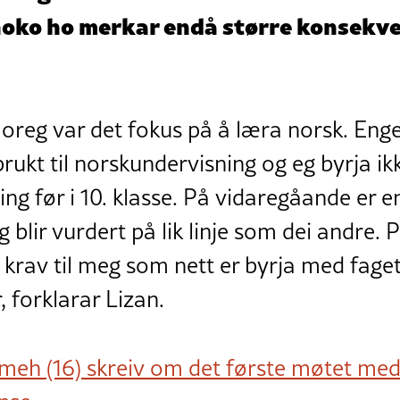
noko ho merkar endå større konsekve
Noreg var det fokus på å læra norsk. Eng
brukt til norskundervisning og eg byrja i
ng før i 10. klasse. På vidaregåande er e
 blir vurdert på lik linje som dei andre.
me krav til meg som nett er byrja med fag
r, forklarar Lizan.
meh (16) skreiv om det første møtet me