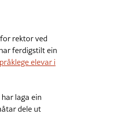
 for rektor ved
r ferdigstilt ein
råklege elevar i
 har laga ein
åtar dele ut