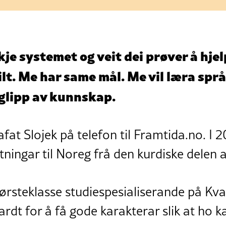
je systemet og veit dei prøver å hje
ilt. Me har same mål. Me vil læra spr
å glipp av kunnskap.
afat Slojek på telefon til Framtida.no. I
tningar til Noreg frå den kurdiske delen a
 førsteklasse studiespesialiserande på K
ardt for å få gode karakterar slik at ho k