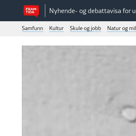
Nyhende- og debattavisa for 
Samfunn
Kultur
Skule og jobb
Natur og mil