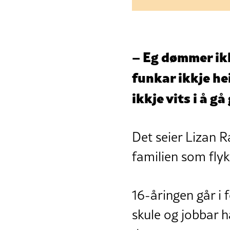
– Eg dømmer ikk
funkar ikkje he
ikkje vits i å g
Det seier Lizan R
familien som flyk
16-åringen går i
skule og jobbar h