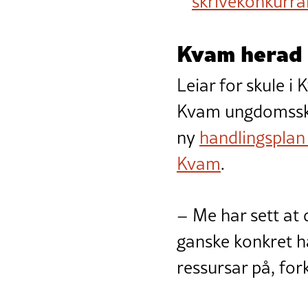
skrivekonkurra
Kvam herad 
Leiar for skule i 
Kvam ungdomsskul
ny
handlingsplan 
Kvam
.
– Me har sett at 
ganske konkret h
ressursar på, for