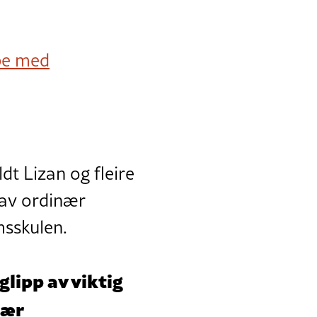
be med
ldt Lizan og fleire
 av ordinær
msskulen.
lipp av viktig
nær