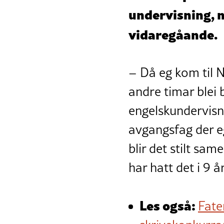
undervisning, 
vidaregåande.
– Då eg kom til 
andre timar blei 
engelskundervisni
avgangsfag der eg
blir det stilt sa
har hatt det i 9 å
Les også:
Fate