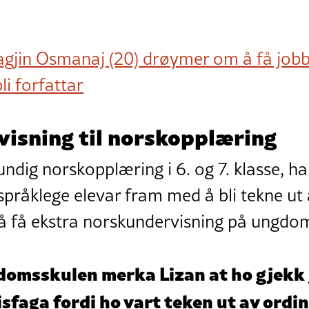
gjin Osmanaj (20) drøymer om å få job
li forfattar
visning til norskopplæring
undig norskopplæring i 6. og 7. klasse, ha
språklege elevar fram med å bli tekne ut
 å få ekstra norskundervisning på ungdo
domsskulen merka Lizan at ho gjekk g
sfaga fordi ho vart teken ut av ordi