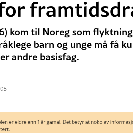
 for framtids
16) kom til Noreg som flyktning
råklege barn og unge må få ku
ver andre basisfag.
:05
len er eldre enn 1 år gamal. Det betyr at noko av informas
tert.