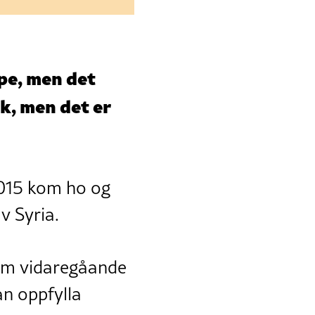
lpe, men det
åk, men det er
 2015 kom ho og
v Syria.
vam vidaregåande
an oppfylla