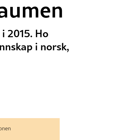
draumen
 i 2015. Ho
nnskap i norsk,
jonen