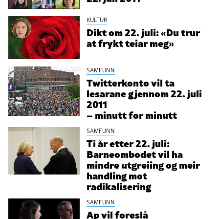
KULTUR
Dikt om 22. juli: «Du trur
at frykt teiar meg»
SAMFUNN
Twitterkonto vil ta
lesarane gjennom 22. juli
2011
– minutt for minutt
SAMFUNN
Ti år etter 22. juli:
Barneombodet vil ha
mindre utgreiing og meir
handling mot
radikalisering
SAMFUNN
Ap vil foreslå