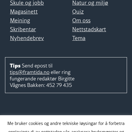
Skule og jobb
Natur og miljø
Magasinett
Quiz
Meining
Om oss
Skribentar
Nettstadskart
Nyhendebrev
Tema
Tips
Send epost til
tips@framtida.no
eller ring
fungerande redaktør
Birgitte
Vågnes Bakken:
452 79 435
Følg
Me bruker cookies og andre tekniske løysingar for å forbetra
opplevinga di av nettstaden vår, analysera bruksmønster og