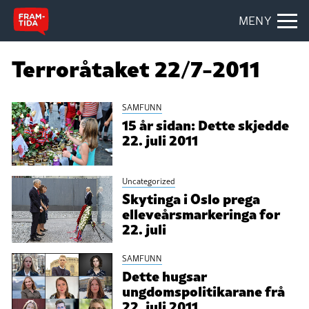
MENY
Terroråtaket 22/7-2011
SAMFUNN
15 år sidan: Dette skjedde
22. juli 2011
Uncategorized
Skytinga i Oslo prega
elleveårsmarkeringa for
22. juli
SAMFUNN
Dette hugsar
ungdomspolitikarane frå
22. juli 2011