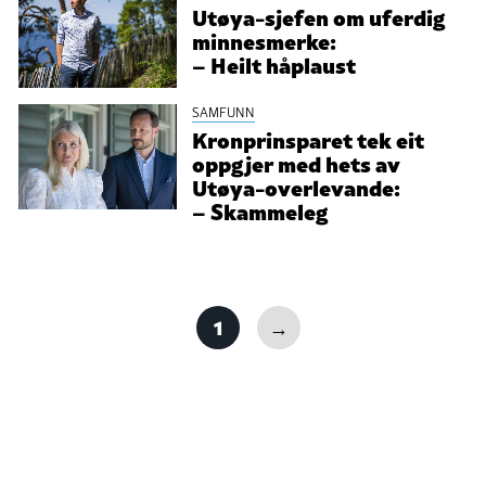
Utøya-sjefen om uferdig
minnesmerke:
– Heilt håplaust
SAMFUNN
Kronprinsparet tek eit
oppgjer med hets av
Utøya-overlevande:
– Skammeleg
1
→