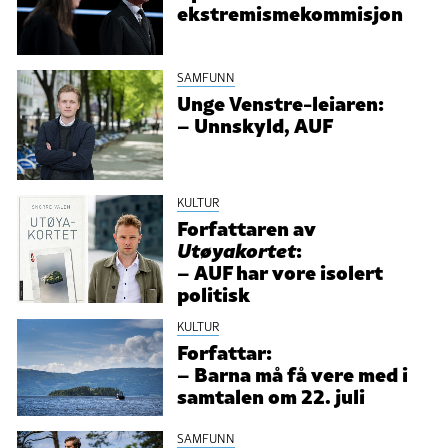
ekstremismekommisjon
SAMFUNN
Unge Venstre-leiaren:
– Unnskyld, AUF
KULTUR
Forfattaren av
Utøyakortet
:
– AUF har vore isolert
politisk
KULTUR
Forfattar:
– Barna må få vere med i
samtalen om 22. juli
SAMFUNN