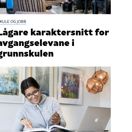
KULE OG JOBB
Lågare karaktersnitt for
avgangselevane i
grunnskulen