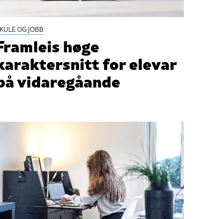
KULE OG JOBB
Framleis høge
karaktersnitt for elevar
på vidaregåande