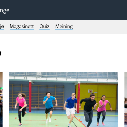
unge
jø
Magasinett
Quiz
Meining
r