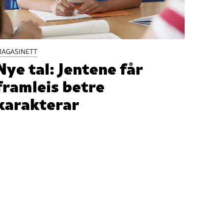
AGASINETT
Nye tal: Jentene får
framleis betre
karakterar