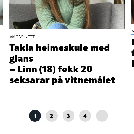
M
MAGASINETT
Takla heimeskule med
glans
– Linn (18) fekk 20
seksarar på vitnemålet
1
2
3
4
→