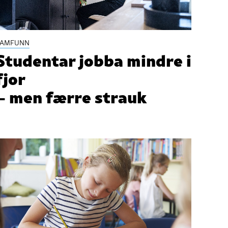
SAMFUNN
Studentar jobba mindre i
fjor
– men færre strauk