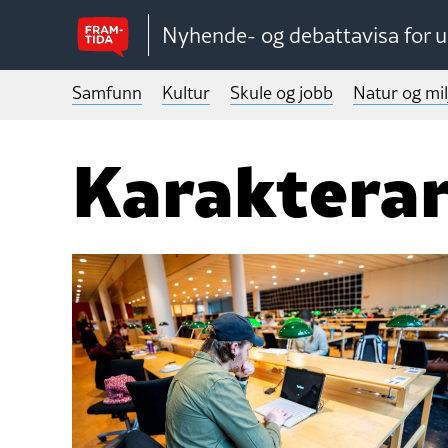
Nyhende- og debattavisa for 
Samfunn
Kultur
Skule og jobb
Natur og mil
Karaktera