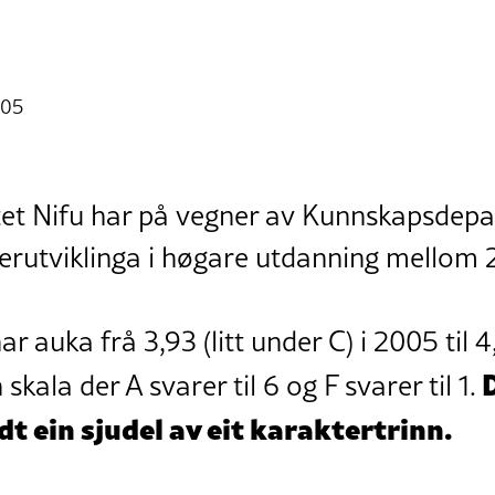
:05
ttet Nifu har på vegner av Kunnskapsdep
erutviklinga i høgare utdanning mellom
r auka frå 3,93 (litt under C) i 2005 til 4,0
D
skala der A svarer til 6 og F svarer til 1.
dt ein sjudel av eit karaktertrinn.