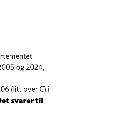
artementet
 2005 og 2024,
6 (litt over C) i
et svarer til