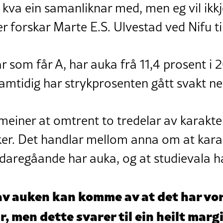
kva ein samanliknar med, men eg vil ikkje
ier forskar Marte E.S. Ulvestad ved Nifu t
 som får A, har auka frå 11,4 prosent i 2
amtidig har strykprosenten gått svakt ne
meiner at omtrent to tredelar av karakt
ker. Det handlar mellom anna om at karak
idaregåande har auka, og at studievala h
av auken kan komme av at det har vort
, men dette svarer til ein heilt marg