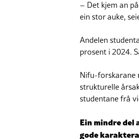
– Det kjem an på 
ein stor auke, se
Andelen studentar
prosent i 2024. S
Nifu-forskarane 
strukturelle årsa
studentane frå v
Ein mindre del 
gode karakterar