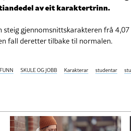
tiandedel av eit karaktertrinn.
teig gjennomsnittskarakteren frå 4,07 i 
 fall deretter tilbake til normalen.
FUNN
SKULE OG JOBB
Karakterar
studentar
st