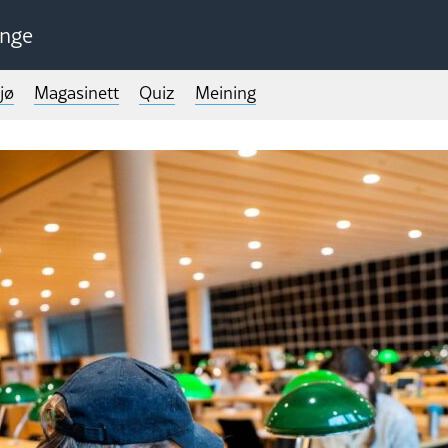
unge
jø
Magasinett
Quiz
Meining