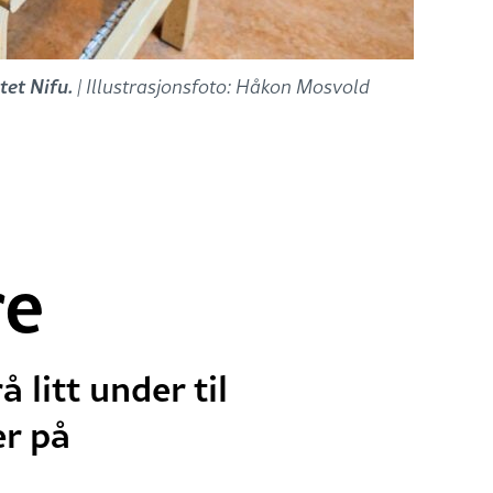
ttet Nifu.
| Illustrasjonsfoto: Håkon Mosvold
re
 litt under til
er på