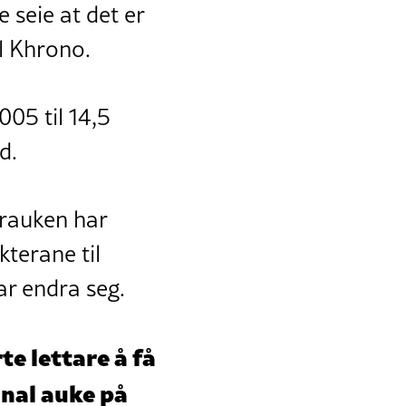
 seie at det er
il Khrono.
005 til 14,5
d.
erauken har
terane til
ar endra seg.
e lettare å få
inal auke på