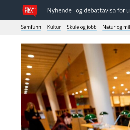
Nyhende- og debattavisa for 
Samfunn
Kultur
Skule og jobb
Natur og mil