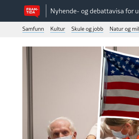
Nyhende- og debattavisa for 
Samfunn
Kultur
Skule og jobb
Natur og mil