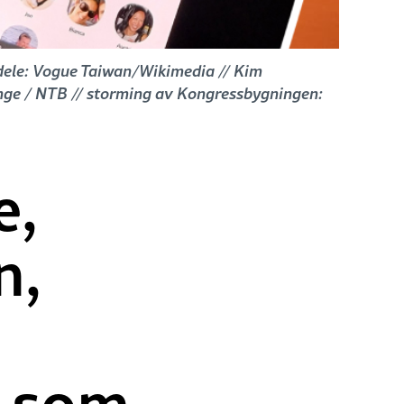
Adele: Vogue Taiwan/Wikimedia // Kim
unge / NTB // storming av Kongressbygningen:
e,
n,
t som