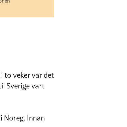
jonen
 i to veker var det
il Sverige vart
 i Noreg. Innan