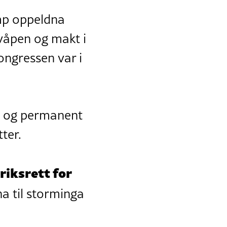
ump oppeldna
våpen og makt i
ngressen var i
a og permanent
ter.
 riksrett for
na til storminga