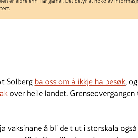
len er eldre enn 1 år gamal. Det betyr at noko av informas
tert.
at Solberg
ba oss om å ikkje ha besøk
, og
tak
over heile landet. Grenseovergangen t
a vaksinane å bli delt ut i storskala også