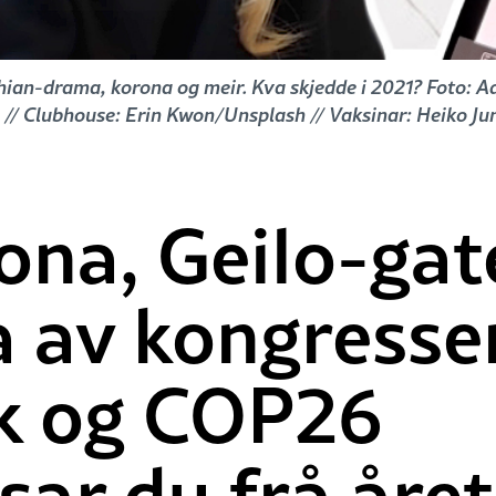
hian-drama, korona og meir. Kva skjedde i 2021? Foto: 
 // Clubhouse: Erin Kwon/Unsplash // Vaksinar: Heiko J
ona, Geilo-gat
 av kongresse
k og COP26
sar du frå åre