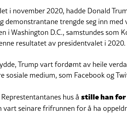
valet i november 2020, hadde Donald Tr
 og demonstrantane trengde seg inn med 
n i Washington D.C., samstundes som Ko
nne resultatet av presidentvalet i 2020.
ydde, Trump vart fordømt av heile verd
ire sosiale medium, som Facebook og Twit
stille han for
k Represtentantanes hus å
n vart seinare frifrunnen for å ha oppeld