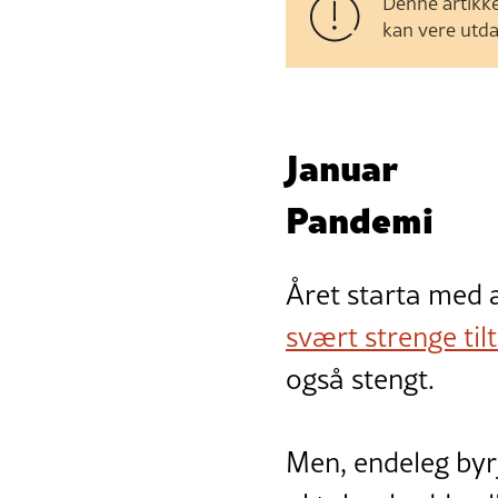
Denne artikke
kan vere utda
Januar
Pandemi
Året starta med 
svært strenge til
også stengt.
Men, endeleg byrj