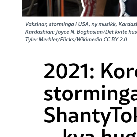
Vaksinar, storminga i USA, ny musikk, Kardas
Kardashian: Joyce N. Boghosian/Det kvite hus
Tyler Merbler/Flicks/Wikimedia CC BY 2.0
2021: Kor
storminga
ShantyTo
– kva hug