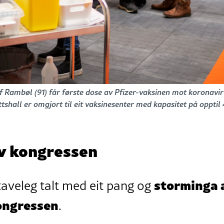
 Rambøl (91) får første dose av Pfizer-vaksinen mot koronavir
tshall er omgjort til eit vaksinesenter med kapasitet på opptil
v kongressen
storminga 
taveleg talt med eit pang og
ongressen
.