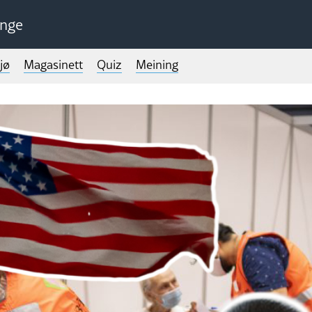
unge
jø
Magasinett
Quiz
Meining