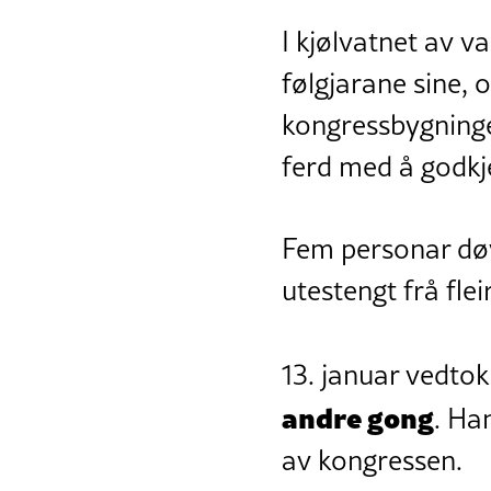
I kjølvatnet av 
følgjarane sine,
kongressbygninge
ferd med å godkje
Fem personar dø
utestengt frå fle
13. januar vedto
andre gong
. Ha
av kongressen.