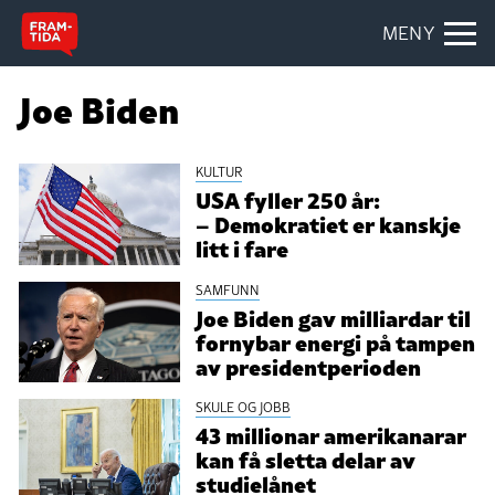
MENY
Joe Biden
KULTUR
USA fyller 250 år:
– Demokratiet er kanskje
litt i fare
SAMFUNN
Joe Biden gav milliardar til
fornybar energi på tampen
av presidentperioden
SKULE OG JOBB
43 millionar amerikanarar
kan få sletta delar av
studielånet