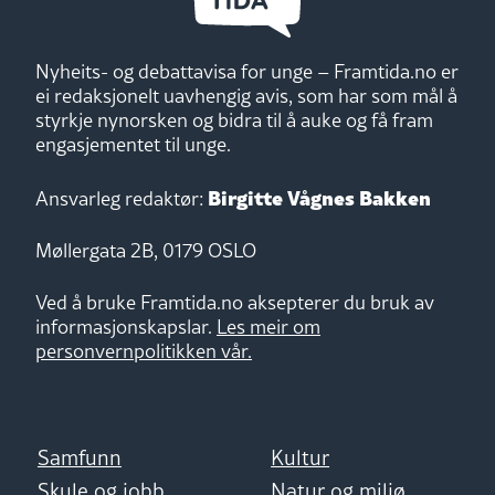
Nyheits- og debattavisa for unge – Framtida.no er
ei redaksjonelt uavhengig avis, som har som mål å
styrkje nynorsken og bidra til å auke og få fram
engasjementet til unge.
Birgitte Vågnes Bakken
Ansvarleg redaktør:
Møllergata 2B, 0179 OSLO
Ved å bruke Framtida.no aksepterer du bruk av
informasjonskapslar.
Les meir om
personvernpolitikken vår.
Samfunn
Kultur
Skule og jobb
Natur og miljø