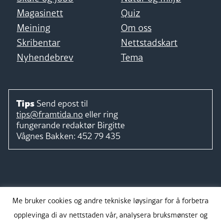
Magasinett
Quiz
Meining
Om oss
Skribentar
Nettstadskart
Nyhendebrev
Tema
Tips
Send epost til
tips@framtida.no
eller ring
fungerande redaktør
Birgitte
Vågnes Bakken:
452 79 435
Følg
Me bruker cookies og andre tekniske løysingar for å forbetra
opplevinga di av nettstaden vår, analysera bruksmønster og