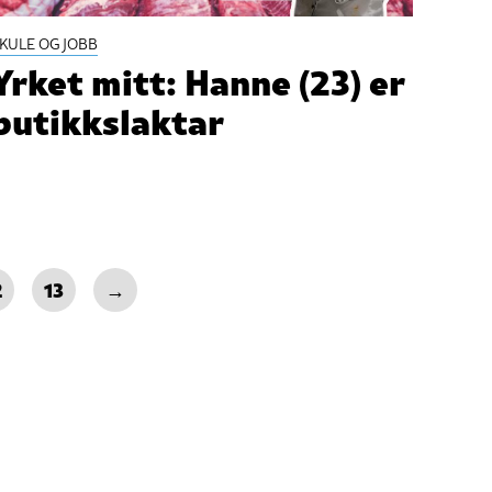
KULE OG JOBB
Yrket mitt: Hanne (23) er
butikkslaktar
2
13
→