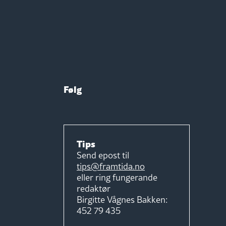
Følg
Tips
Send epost til
tips@framtida.no
eller ring fungerande
redaktør
Birgitte Vågnes Bakken:
452 79 435