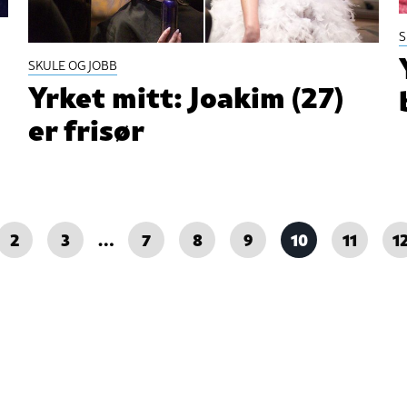
S
SKULE OG JOBB
Yrket mitt: Joakim (27)
er frisør
2
3
…
7
8
9
10
11
1