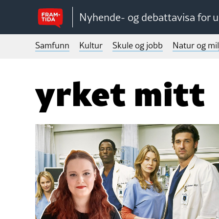
Nyhende- og debattavisa for 
Samfunn
Kultur
Skule og jobb
Natur og mil
yrket mitt