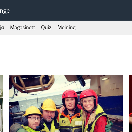
unge
jø
Magasinett
Quiz
Meining