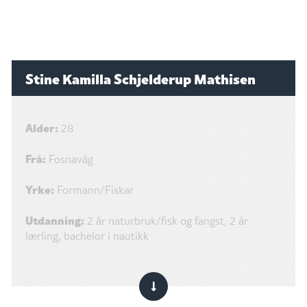
Stine Kamilla Schjelderup Mathisen
Alder:
28
Frå:
Fosnavåg
Yrke:
Formann/Fiskar
Utdanning:
2 år naturbruk/fisk og fangst, 2 år
lærling, bachelor i nautikk