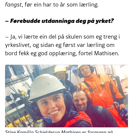
fangst
, før ein har to år som lærling.
– Førebudde utdanninga deg på yrket?
– Ja, vi lærte ein del på skulen som eg treng i
yrkeslivet, og sidan eg først var lærling om
bord fekk eg god opplæring, fortel Mathisen.
Stine Kamilla Schjelderup Mathisen er formann på