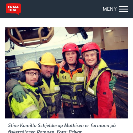
MENY
Stine Kamilla Schjelderup Mathisen er formann på
fisketrålaren Ramoen. Foto: Privat