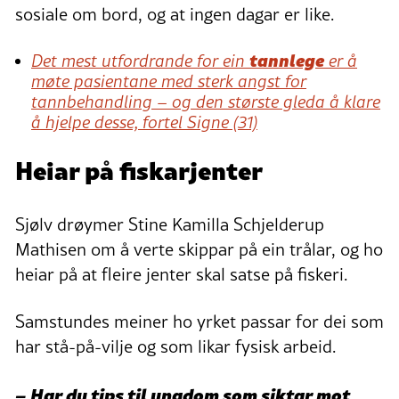
sosiale om bord, og at ingen dagar er like.
tannlege
Det mest utfordrande for ein
er å
møte pasientane med sterk angst for
tannbehandling – og den største gleda å klare
å hjelpe desse, fortel Signe (31)
Heiar på fiskarjenter
Sjølv drøymer Stine Kamilla Schjelderup
Mathisen om å verte skippar på ein trålar, og ho
heiar på at fleire jenter skal satse på fiskeri.
Samstundes meiner ho yrket passar for dei som
har stå-på-vilje og som likar fysisk arbeid.
– Har du tips til ungdom som siktar mot