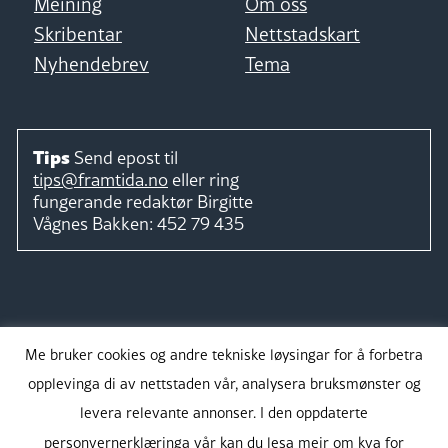
Meining
Om oss
Skribentar
Nettstadskart
Nyhendebrev
Tema
Tips
Send epost til
tips@framtida.no
eller ring
fungerande redaktør
Birgitte
Vågnes Bakken:
452 79 435
Følg
Me bruker cookies og andre tekniske løysingar for å forbetra
opplevinga di av nettstaden vår, analysera bruksmønster og
levera relevante annonser. I den oppdaterte
personvernerklæringa vår kan du lesa meir om kva for