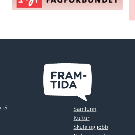
r ei
Samfunn
Kultur
Skule og jobb