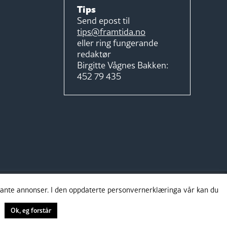
Tips
Send epost til
tips@framtida.no
eller ring fungerande
redaktør
Birgitte Vågnes Bakken:
452 79 435
evante annonser. I den oppdaterte personvernerklæringa vår kan du
Ok, eg forstår