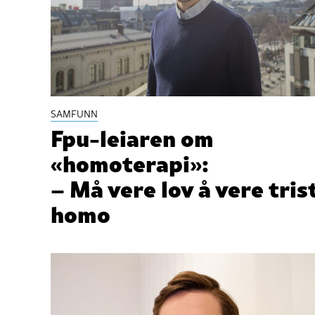
SAMFUNN
Fpu-leiaren om
«homoterapi»:
– Må vere lov å vere tris
homo