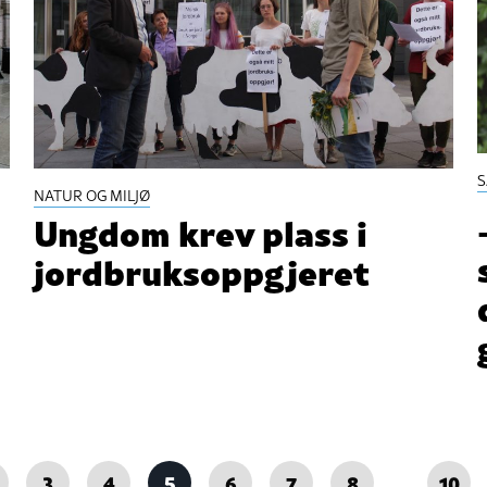
NATUR OG MILJØ
Ungdom krev plass i
jordbruksoppgjeret
3
4
5
6
7
8
…
10