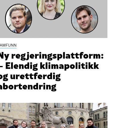
SAMFUNN
Ny regjeringsplattform:
– Elendig klimapolitikk
og urettferdig
abortendring