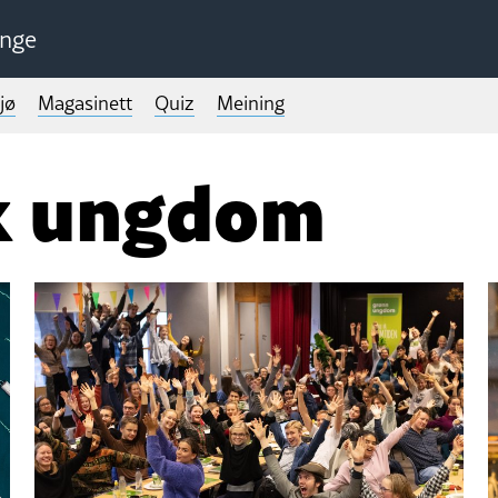
unge
jø
Magasinett
Quiz
Meining
sk ungdom