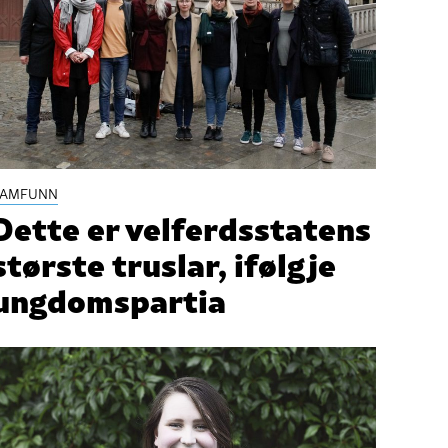
SAMFUNN
Dette er velferdsstatens
største truslar, ifølgje
ungdomspartia