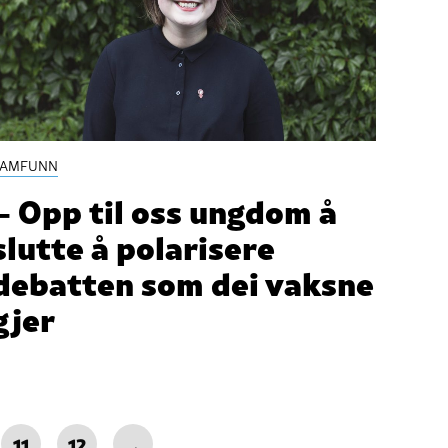
SAMFUNN
– Opp til oss ungdom å
slutte å polarisere
debatten som dei vaksne
gjer
11
12
→