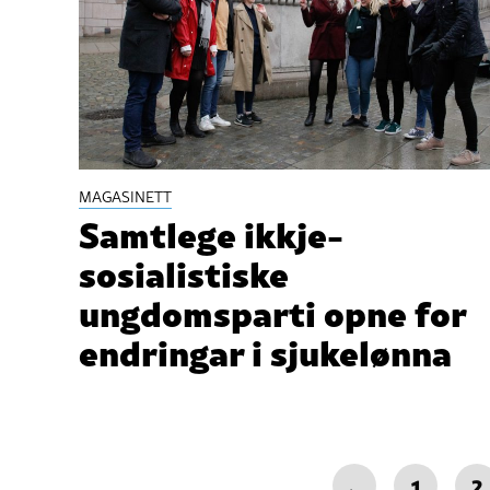
MAGASINETT
Samtlege ikkje-
sosialistiske
ungdomsparti opne for
endringar i sjukelønna
←
1
2