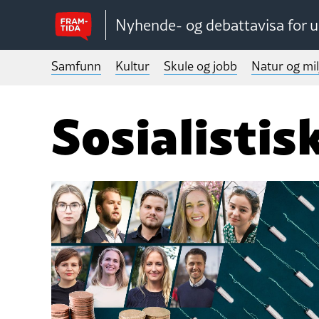
Nyhende- og debattavisa for 
Samfunn
Kultur
Skule og jobb
Natur og mil
Sosialisti