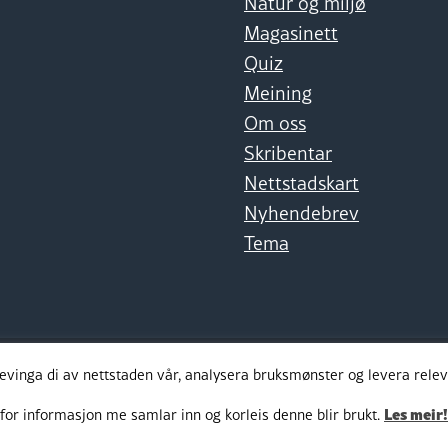
Natur og miljø
Magasinett
Quiz
Meining
Om oss
Skribentar
Nettstadskart
Nyhendebrev
Tema
levinga di av nettstaden vår, analysera bruksmønster og levera rel
Les meir!
for informasjon me samlar inn og korleis denne blir brukt.