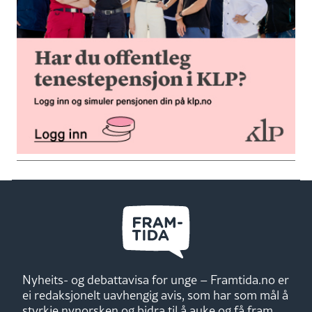
Nyheits- og debattavisa for unge – Framtida.no er
ei redaksjonelt uavhengig avis, som har som mål å
styrkje nynorsken og bidra til å auke og få fram