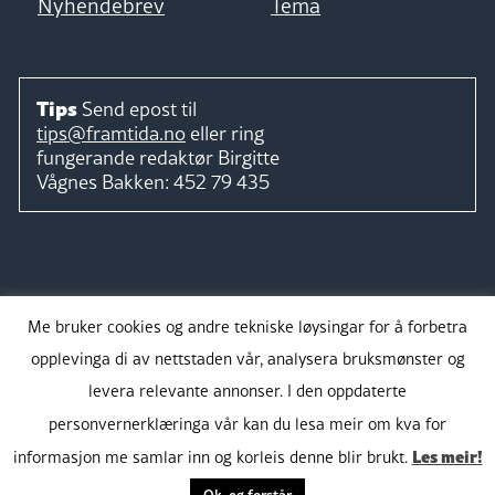
Nyhendebrev
Tema
Tips
Send epost til
tips@framtida.no
eller ring
fungerande redaktør
Birgitte
Vågnes Bakken:
452 79 435
Følg
Me bruker cookies og andre tekniske løysingar for å forbetra
opplevinga di av nettstaden vår, analysera bruksmønster og
levera relevante annonser. I den oppdaterte
personvernerklæringa vår kan du lesa meir om kva for
Takk for støtta:
Les meir!
informasjon me samlar inn og korleis denne blir brukt.