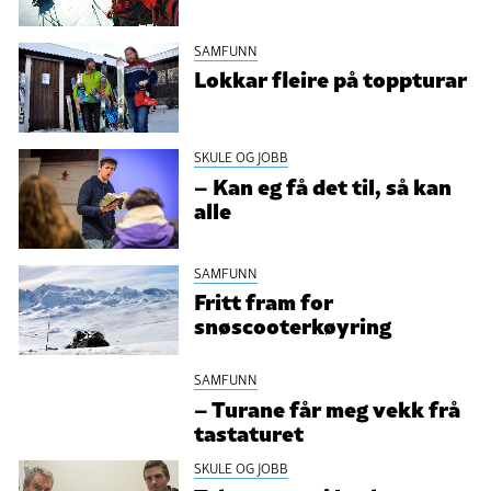
SAMFUNN
Lokkar fleire på toppturar
SKULE OG JOBB
– Kan eg få det til, så kan
alle
SAMFUNN
Fritt fram for
snøscooterkøyring
SAMFUNN
– Turane får meg vekk frå
tastaturet
SKULE OG JOBB