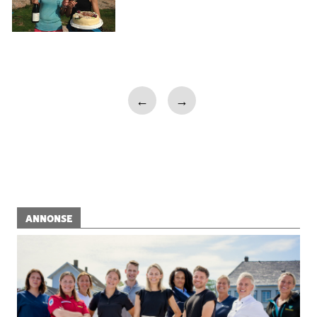
←
→
ANNONSE