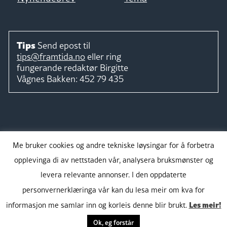
Tips
Send epost til
tips@framtida.no
eller ring
fungerande redaktør
Birgitte
Vågnes Bakken:
452 79 435
Følg
Me bruker cookies og andre tekniske løysingar for å forbetra
opplevinga di av nettstaden vår, analysera bruksmønster og
levera relevante annonser. I den oppdaterte
personvernerklæringa vår kan du lesa meir om kva for
Takk for støtta:
Les meir!
informasjon me samlar inn og korleis denne blir brukt.
Ok, eg forstår