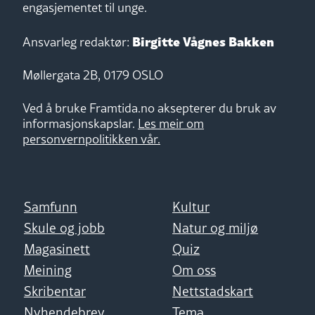
engasjementet til unge.
Birgitte Vågnes Bakken
Ansvarleg redaktør:
Møllergata 2B, 0179 OSLO
Ved å bruke Framtida.no aksepterer du bruk av
informasjonskapslar.
Les meir om
personvernpolitikken vår.
Samfunn
Kultur
Skule og jobb
Natur og miljø
Magasinett
Quiz
Meining
Om oss
Skribentar
Nettstadskart
Nyhendebrev
Tema