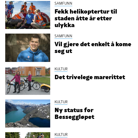
SAMFUNN
Fekk helikoptertur til
staden åtte år etter
ulykka
SAMFUNN
Vil gjere det enkelt å kome
seg ut
KULTUR
Det trivelege marerittet
KULTUR
Ny status for
Besseggløpet
KULTUR