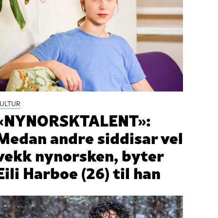
ULTUR
«NYNORSKTALENT»:
Medan andre siddisar vel
vekk nynorsken, byter
Eili Harboe (26) til han