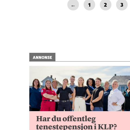
←
1
2
3
ANNONSE