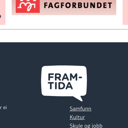
r ei
Samfunn
Kultur
Skule og jobb