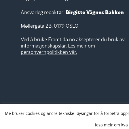
Birgitte Vågnes Bakken
Ansvarleg redaktør:
Møllergata 2B, 0179 OSLO
Ved å bruke Framtida.no aksepterer du bruk av
informasjonskapslar.
Les meir om
personvernpolitikken vår.
Me bruker cookies og andre tekniske løysingar for å forbetra opp
Takk for støtta:
lesa meir om kva 