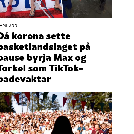
SAMFUNN
Då korona sette
basketlandslaget på
pause byrja Max og
Torkel som TikTok-
badevaktar