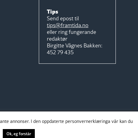
Tips
Send epost til
tips@framtida.no
eller ring fungerande
redaktør
Birgitte Vågnes Bakken:
452 79 435
evante annonser. I den oppdaterte personvernerklæringa vår kan du
Ok, eg forstår