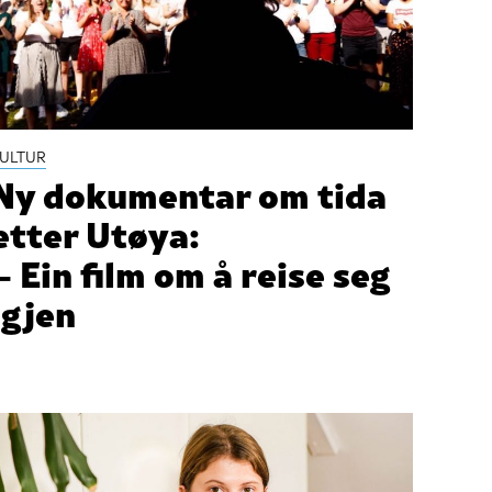
ULTUR
Ny dokumentar om tida
etter Utøya:
– Ein film om å reise seg
igjen