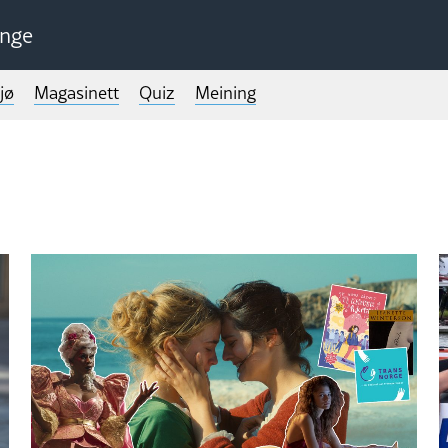
unge
jø
Magasinett
Quiz
Meining