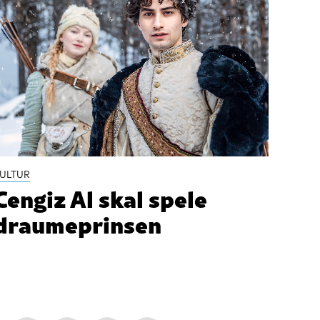
ULTUR
Cengiz Al skal spele
draumeprinsen