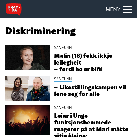
MENY
Diskriminering
SAMFUNN
Malin (18) fekk ikkje
leilegheit
– fordi ho er bifil
SAMFUNN
– Likestillingskampen vil
løne seg for alle
SAMFUNN
Leiar i Unge
funksjonshemmede
reagerer på at Mari måtte
sitje åleine: