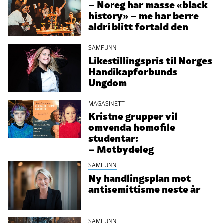
– Noreg har masse «black
history» – me har berre
aldri blitt fortald den
SAMFUNN
Likestillingspris til Norges
Handikapforbunds
Ungdom
MAGASINETT
Kristne grupper vil
omvenda homofile
studentar:
– Motbydeleg
SAMFUNN
Ny handlingsplan mot
antisemittisme neste år
SAMFUNN