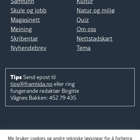
Samfunn
Kultur
Skule og jobb
Natur og miljø
Magasinett
Quiz
Meining
Om oss
Skribentar
Nettstadskart
Nyhendebrev
Tema
Tips
Send epost til
tips@framtida.no
eller ring
fungerande redaktør
Birgitte
Vågnes Bakken:
452 79 435
Følg
Me bruker cookies og andre tekniske løysingar for å forbetra