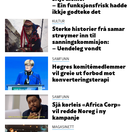
– Ein funksjonsfrisk hadde
ikkje godteke det
KULTUR
Sterke historier frå samar
strøymer inn til
sanningskommisjon:
– Uendeleg vondt
SAMFUNN
Høgres komitémedlemmer
vil greie ut forbod mot
konverteringsterapi
SAMFUNN
Sjå korleis «Africa Corp»
vil redde Noreg i ny
kampanje
MAGASINETT