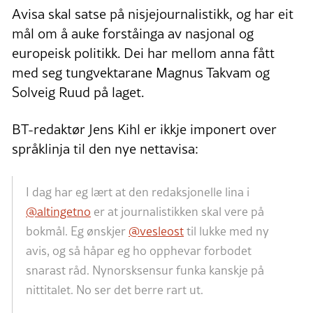
Avisa skal satse på nisjejournalistikk, og har eit
mål om å auke forståinga av nasjonal og
europeisk politikk. Dei har mellom anna fått
med seg tungvektarane Magnus Takvam og
Solveig Ruud på laget.
BT-redaktør Jens Kihl er ikkje imponert over
språklinja til den nye nettavisa:
I dag har eg lært at den redaksjonelle lina i
@altingetno
er at journalistikken skal vere på
bokmål. Eg ønskjer
@vesleost
til lukke med ny
avis, og så håpar eg ho opphevar forbodet
snarast råd. Nynorsksensur funka kanskje på
nittitalet. No ser det berre rart ut.