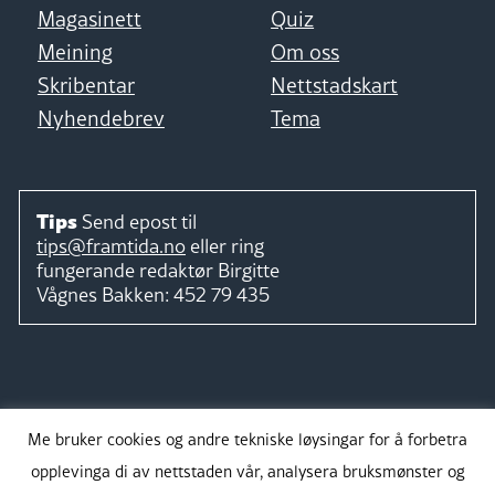
Magasinett
Quiz
Meining
Om oss
Skribentar
Nettstadskart
Nyhendebrev
Tema
Tips
Send epost til
tips@framtida.no
eller ring
fungerande redaktør
Birgitte
Vågnes Bakken:
452 79 435
Følg
Me bruker cookies og andre tekniske løysingar for å forbetra
opplevinga di av nettstaden vår, analysera bruksmønster og