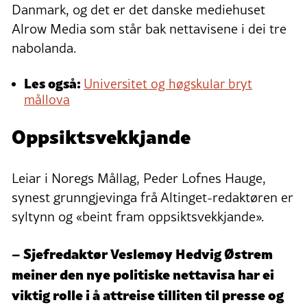
Danmark, og det er det danske mediehuset
Alrow Media som står bak nettavisene i dei tre
nabolanda.
Les også:
Universitet og høgskular bryt
mållova
Oppsiktsvekkjande
Leiar i Noregs Mållag, Peder Lofnes Hauge,
synest grunngjevinga frå Altinget-redaktøren er
syltynn og «beint fram oppsiktsvekkjande».
– Sjefredaktør Veslemøy Hedvig Østrem
meiner den nye politiske nettavisa har ei
viktig rolle i å attreise tilliten til presse og