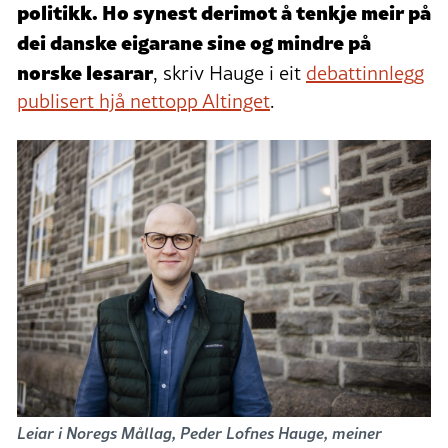
politikk. Ho synest derimot å tenkje meir på
dei danske eigarane sine og mindre på
norske lesarar
, skriv Hauge i eit
debattinnlegg
publisert hjå nettopp Altinget
.
Leiar i Noregs Mållag, Peder Lofnes Hauge, meiner