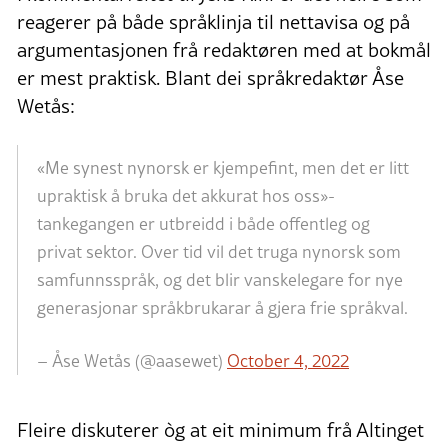
reagerer på både språklinja til nettavisa og på
argumentasjonen frå redaktøren med at bokmål
er mest praktisk. Blant dei språkredaktør Åse
Wetås:
«Me synest nynorsk er kjempefint, men det er litt
upraktisk å bruka det akkurat hos oss»-
tankegangen er utbreidd i både offentleg og
privat sektor. Over tid vil det truga nynorsk som
samfunnsspråk, og det blir vanskelegare for nye
generasjonar språkbrukarar å gjera frie språkval.
– Åse Wetås (@aasewet)
October 4, 2022
Fleire diskuterer òg at eit minimum frå Altinget