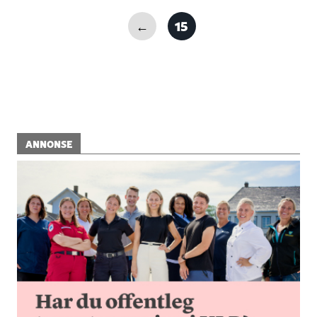
←
15
ANNONSE