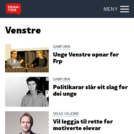
MENY
Venstre
SAMFUNN
Unge Venstre opnar for
Frp
SAMFUNN
Politikarar slår eit slag for
dei unge
SKULE OG JOBB
Vil leggja til rette for
motiverte elevar