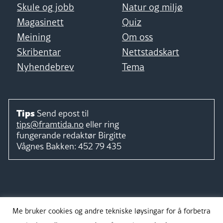
Skule og jobb
Natur og miljø
Magasinett
Quiz
Meining
Om oss
Skribentar
Nettstadskart
Nyhendebrev
Tema
Tips
Send epost til
tips@framtida.no
eller ring
fungerande redaktør
Birgitte
Vågnes Bakken:
452 79 435
Følg
Me bruker cookies og andre tekniske løysingar for å forbetra