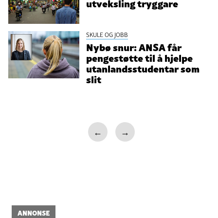
utveksling tryggare
SKULE OG JOBB
Nybø snur: ANSA får
pengestøtte til å hjelpe
utanlandsstudentar som
slit
←
→
ANNONSE