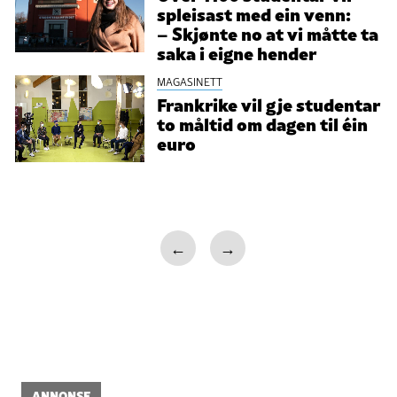
spleisast med ein venn:
– Skjønte no at vi måtte ta
saka i eigne hender
MAGASINETT
Frankrike vil gje studentar
to måltid om dagen til éin
euro
←
→
ANNONSE