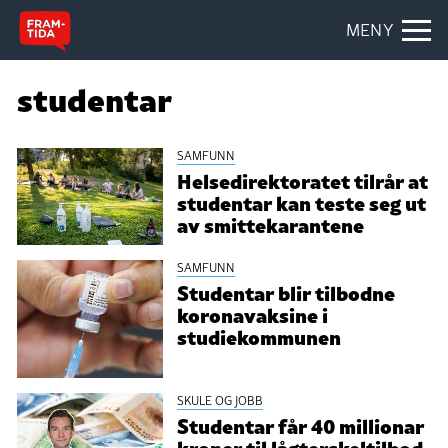
MENY
studentar
SAMFUNN
Helsedirektoratet tilrår at
studentar kan teste seg ut
av smittekarantene
SAMFUNN
Studentar blir tilbodne
koronavaksine i
studiekommunen
SKULE OG JOBB
Studentar får 40 millionar
kroner til lågterskeltilbod