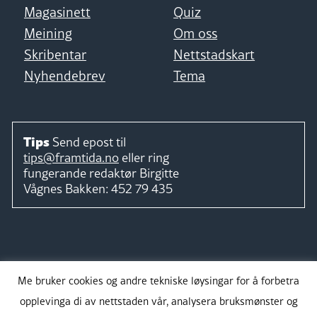
Magasinett
Quiz
Meining
Om oss
Skribentar
Nettstadskart
Nyhendebrev
Tema
Tips
Send epost til
tips@framtida.no
eller ring
fungerande redaktør
Birgitte
Vågnes Bakken:
452 79 435
Følg
Me bruker cookies og andre tekniske løysingar for å forbetra
opplevinga di av nettstaden vår, analysera bruksmønster og