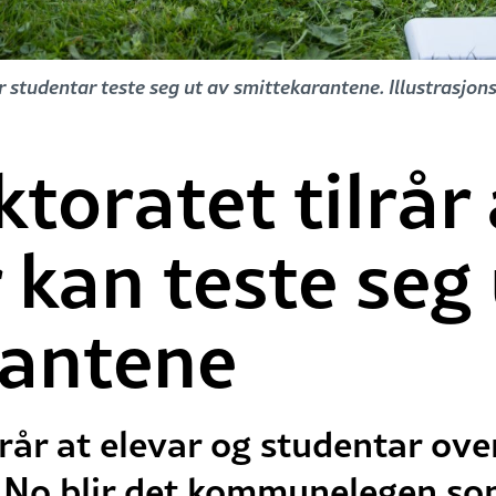
studentar teste seg ut av smittekarantene. Illustrasjon
toratet tilrår 
 kan teste seg 
rantene
rår at elevar og studentar ove
. No blir det kommunelegen som