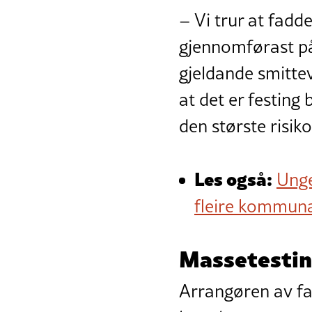
– Vi trur at fadd
gjennomførast p
gjeldande smitte
at det er festing
den største risiko
Les også:
Unge
fleire kommuna
Massetesti
Arrangøren av f