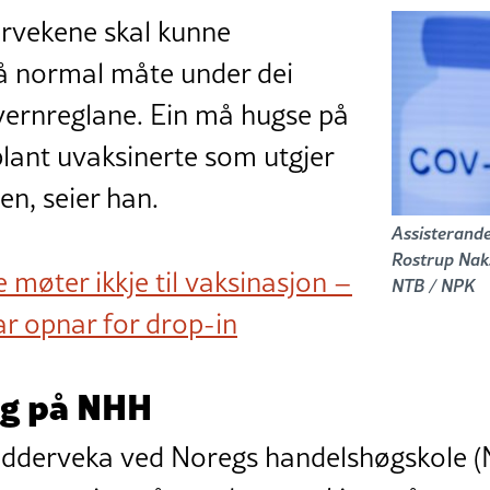
ervekene skal kunne
å normal måte under dei
vernreglane. Ein må hugse på
 blant uvaksinerte som utgjer
en, seier han.
Assisterande
Rostrup Naks
 møter ikkje til vaksinasjon –
NTB / NPK
r opnar for drop-in
ng på NHH
adderveka ved Noregs handelshøgskole (