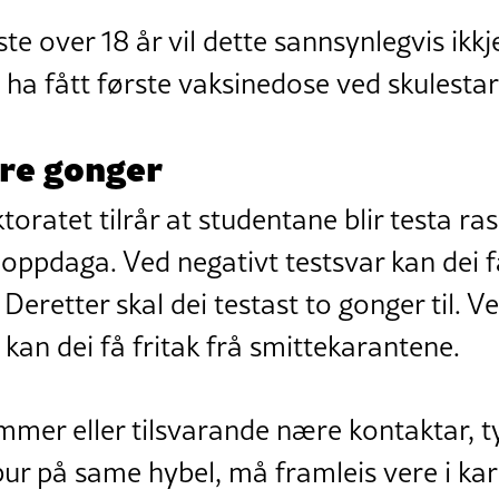
este over 18 år vil dette sannsynlegvis ikk
il ha fått første vaksinedose ved skulestar
tre gonger
toratet tilrår at studentane blir testa r
r oppdaga. Ved negativt testsvar kan dei få
Deretter skal dei testast to gonger til. V
 kan dei få fritak frå smittekarantene.
er eller tilsvarande nære kontaktar, ty
bur på same hybel, må framleis vere i ka