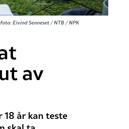
sfoto: Eivind Senneset / NTB / NPK
at
ut av
r 18 år kan teste
 skal ta