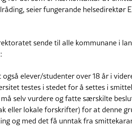
ilråding, seier fungerande helsedirektør
ektoratet sende til alle kommunane i l
:
 også elever/studenter over 18 år i vide
rsitet testes i stedet for å settes i smitt
 selv vurdere og fatte særskilte beslut
k eller lokale forskrifter) for at denne 
ing og med det få unntak fra smittekara