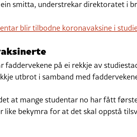
n smitta, understrekar direktoratet i br
entar blir tilbodne koronavaksine i st
vaksinerte
r faddervekene på ei rekkje av studiestad
rekkje utbrot i samband med fadderveken
det at mange studentar no har fått først
 er like bekymra for at det skal oppstå til