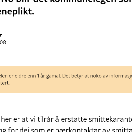
neplikt.
r
:08
len er eldre enn 1 år gamal. Det betyr at noko av informas
tert.
r er at vi tilrår å erstatte smittekara
ng for dei som er nærkontaktar av smitta