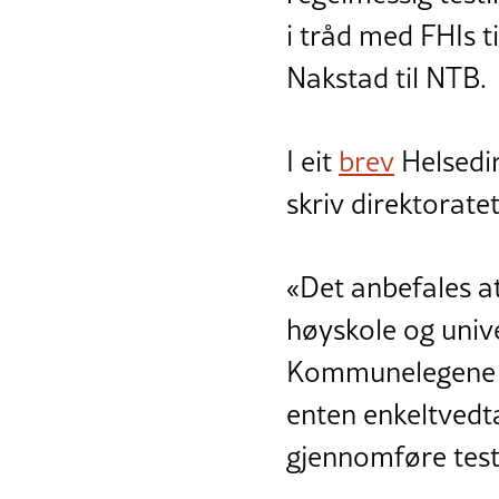
i tråd med FHIs t
Nakstad til NTB.
I eit
brev
Helsedir
skriv direktoratet
«Det anbefales at
høyskole og unive
Kommunelegene må
enten enkeltvedta
gjennomføre test