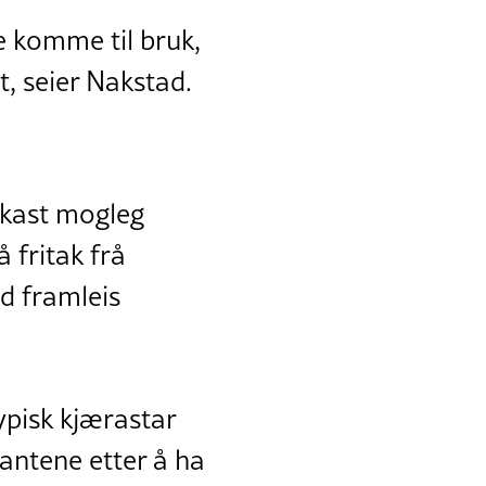
je komme til bruk,
t, seier Nakstad.
askast mogleg
 fritak frå
ed framleis
pisk kjærastar
rantene etter å ha