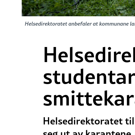
Helsedirektoratet anbefaler at kommunane lar 
Helsedirek
studentar
smitteka
Helsedirektoratet til
seg ut av karantene