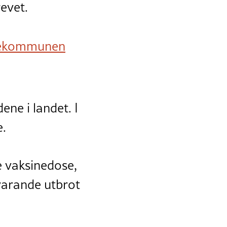
evet.
udiekommunen
ene i landet. I
e.
e vaksinedose,
svarande utbrot