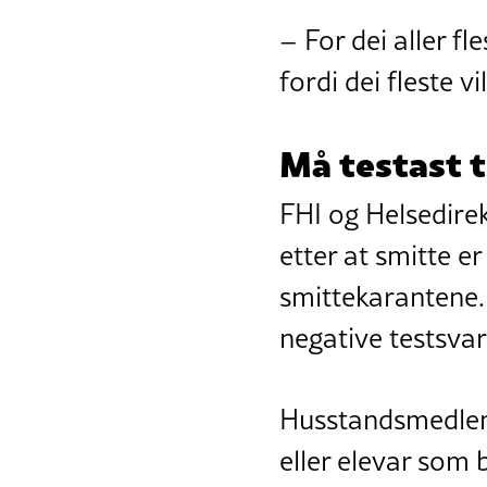
– For dei aller fl
fordi dei fleste v
Må testast 
FHI og Helsedirek
etter at smitte e
smittekarantene. 
negative testsvar
Husstandsmedlemm
eller elevar som 