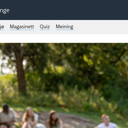
unge
jø
Magasinett
Quiz
Meining