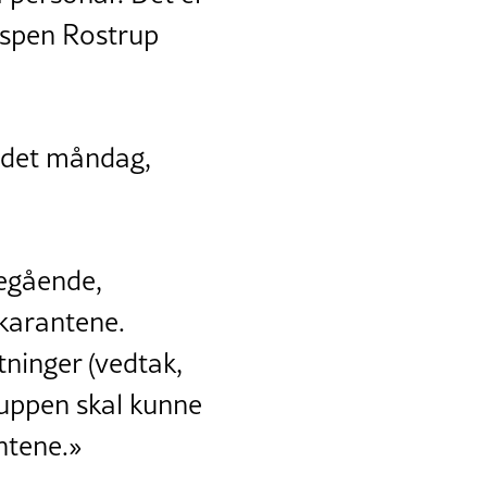
 Espen Rostrup
andet måndag,
regående,
ekarantene.
ninger (vedtak,
gruppen skal kunne
ntene.»