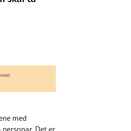
jonen
ntene med
 personar. Det er