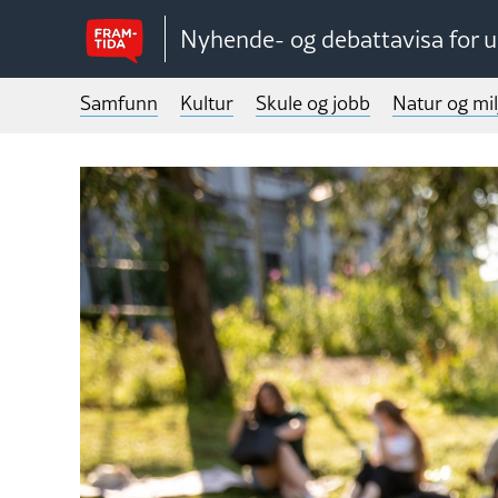
Nyhende- og debattavisa for 
Samfunn
Kultur
Skule og jobb
Natur og mil