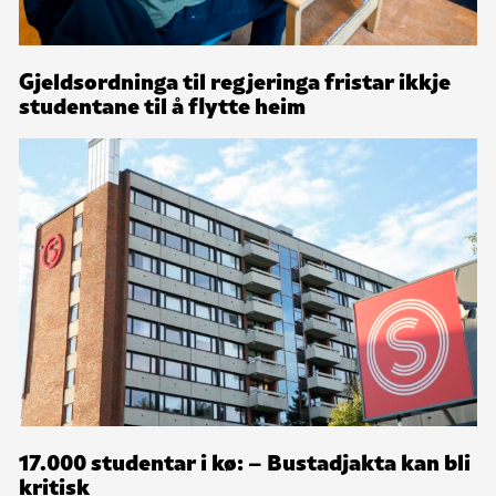
Gjeldsordninga til regjeringa fristar ikkje
studentane til å flytte heim
17.000 studentar i kø: – Bustadjakta kan bli
kritisk