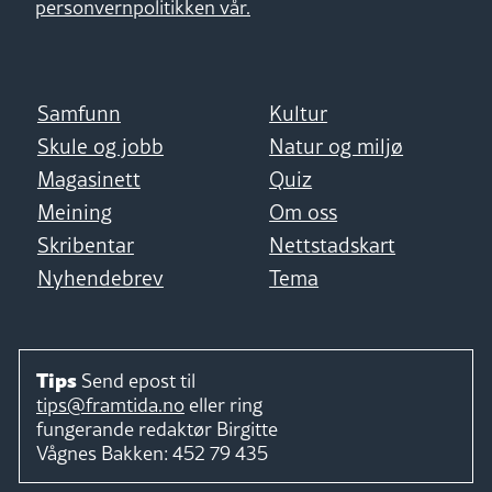
personvernpolitikken vår.
Samfunn
Kultur
Skule og jobb
Natur og miljø
Magasinett
Quiz
Meining
Om oss
Skribentar
Nettstadskart
Nyhendebrev
Tema
Tips
Send epost til
tips@framtida.no
eller ring
fungerande redaktør
Birgitte
Vågnes Bakken:
452 79 435