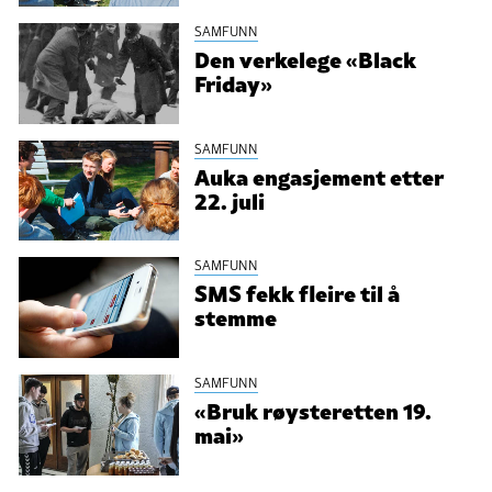
SAMFUNN
Den verkelege «Black
Friday»
SAMFUNN
Auka engasjement etter
22. juli
SAMFUNN
SMS fekk fleire til å
stemme
SAMFUNN
«Bruk røysteretten 19.
mai»