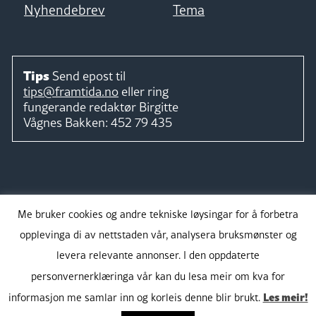
Nyhendebrev
Tema
Tips
Send epost til
tips@framtida.no
eller ring
fungerande redaktør
Birgitte
Vågnes Bakken:
452 79 435
Følg
Me bruker cookies og andre tekniske løysingar for å forbetra
opplevinga di av nettstaden vår, analysera bruksmønster og
levera relevante annonser. I den oppdaterte
personvernerklæringa vår kan du lesa meir om kva for
Takk for støtta:
Les meir!
informasjon me samlar inn og korleis denne blir brukt.