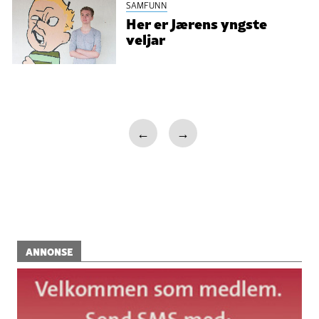
SAMFUNN
Her er Jærens yngste
veljar
←
→
ANNONSE