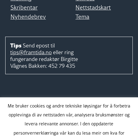
Skribentar
Nettstadskart
Nyhendebrev
Tema
Tips
Send epost til
tips@framtida.no
eller ring
fungerande redaktør
Birgitte
Vågnes Bakken:
452 79 435
Følg
Me bruker cookies og andre tekniske løysingar for å forbetra
opplevinga di av nettstaden vår, analysera bruksmønster og
levera relevante annonser. I den oppdaterte
personvernerklæringa vår kan du lesa meir om kva for
Takk for støtta: