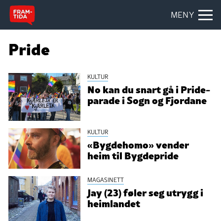
MENY
Pride
KULTUR
No kan du snart gå i Pride-
parade i Sogn og Fjordane
KULTUR
«Bygdehomo» vender
heim til Bygdepride
MAGASINETT
Jay (23) føler seg utrygg i
heimlandet