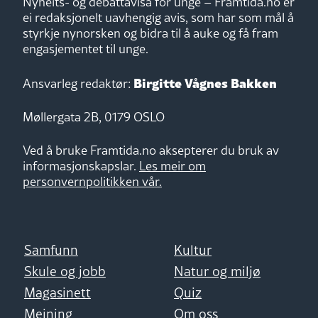
Nyheits- og debattavisa for unge – Framtida.no er
ei redaksjonelt uavhengig avis, som har som mål å
styrkje nynorsken og bidra til å auke og få fram
engasjementet til unge.
Birgitte Vågnes Bakken
Ansvarleg redaktør:
Møllergata 2B, 0179 OSLO
Ved å bruke Framtida.no aksepterer du bruk av
informasjonskapslar.
Les meir om
personvernpolitikken vår.
Samfunn
Kultur
Skule og jobb
Natur og miljø
Magasinett
Quiz
Meining
Om oss