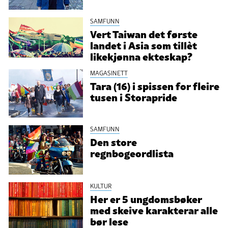
SAMFUNN
Vert Taiwan det første
landet i Asia som tillèt
likekjønna ekteskap?
MAGASINETT
Tara (16) i spissen for fleire
tusen i Storapride
SAMFUNN
Den store
regnbogeordlista
KULTUR
Her er 5 ungdomsbøker
med skeive karakterar alle
bør lese