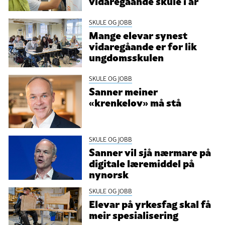
vidaregåande skule i år
SKULE OG JOBB
Mange elevar synest
vidaregåande er for lik
ungdomsskulen
SKULE OG JOBB
Sanner meiner
«krenkelov» må stå
SKULE OG JOBB
Sanner vil sjå nærmare på
digitale læremiddel på
nynorsk
SKULE OG JOBB
Elevar på yrkesfag skal få
meir spesialisering