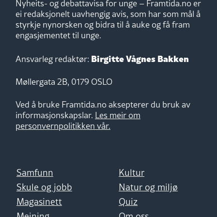
Nyheits- og debattavisa for unge – Framtida.no er
ei redaksjonelt uavhengig avis, som har som mål å
styrkje nynorsken og bidra til å auke og få fram
engasjementet til unge.
Birgitte Vågnes Bakken
Ansvarleg redaktør:
Møllergata 2B, 0179 OSLO
Ved å bruke Framtida.no aksepterer du bruk av
informasjonskapslar.
Les meir om
personvernpolitikken vår.
Samfunn
Kultur
Skule og jobb
Natur og miljø
Magasinett
Quiz
Meining
Om oss