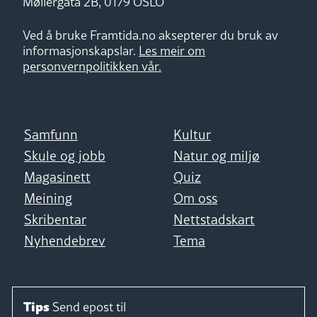
Møllergata 2B, 0179 OSLO
Ved å bruke Framtida.no aksepterer du bruk av
informasjonskapslar.
Les meir om
personvernpolitikken vår.
Samfunn
Kultur
Skule og jobb
Natur og miljø
Magasinett
Quiz
Meining
Om oss
Skribentar
Nettstadskart
Nyhendebrev
Tema
Tips
Send epost til