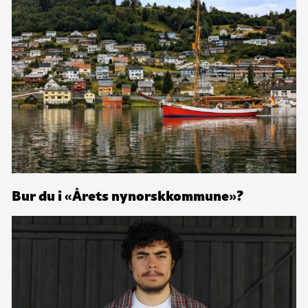
Bur du i «Årets nynorskkommune»?