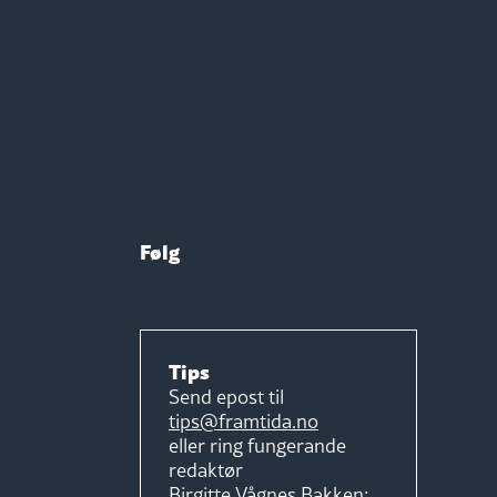
Følg
Tips
Send epost til
tips@framtida.no
eller ring fungerande
redaktør
Birgitte Vågnes Bakken: