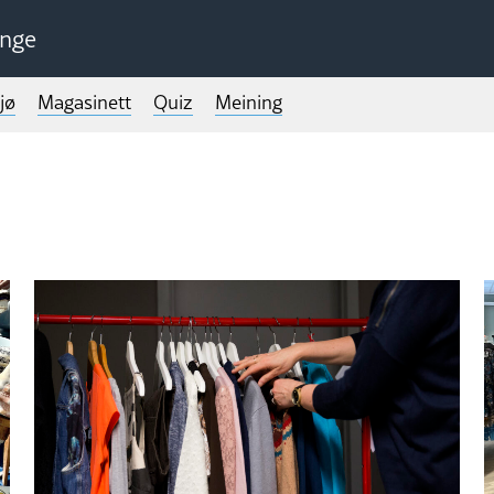
unge
jø
Magasinett
Quiz
Meining