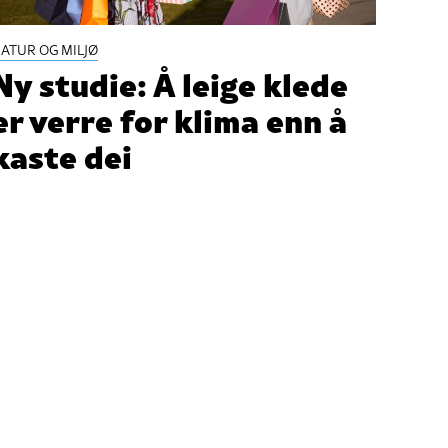
ATUR OG MILJØ
Ny studie: Å leige klede
er verre for klima enn å
kaste dei