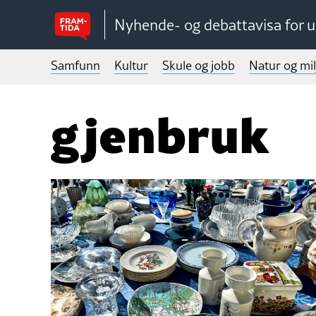
Nyhende- og debattavisa for 
Samfunn
Kultur
Skule og jobb
Natur og mil
gjenbruk