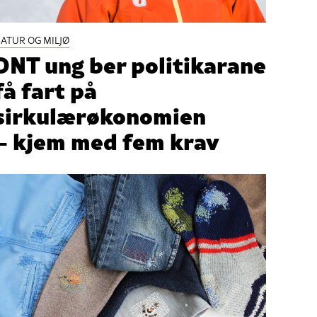
ATUR OG MILJØ
DNT ung ber politikarane
få fart på
sirkulærøkonomien
– kjem med fem krav