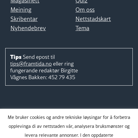
Magasinett
Quiz
Meining
Om oss
Skribentar
Nettstadskart
Nyhendebrev
Tema
Tips
Send epost til
tips@framtida.no
eller ring
fungerande redaktør
Birgitte
Vågnes Bakken:
452 79 435
Følg
Me bruker cookies og andre tekniske løysingar for å forbetra
opplevinga di av nettstaden vår, analysera bruksmønster og
levera relevante annonser. I den oppdaterte