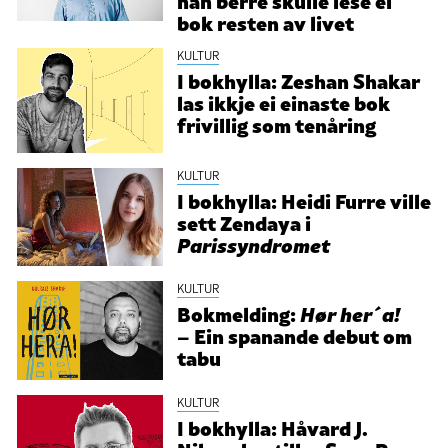
bok resten av livet
KULTUR
I bokhylla: Zeshan Shakar
las ikkje ei einaste bok
frivillig som tenåring
KULTUR
I bokhylla: Heidi Furre ville
sett Zendaya i
Parissyndromet
KULTUR
Bokmelding:
Hør her´a!
– Ein spanande debut om
tabu
KULTUR
I bokhylla: Håvard J.