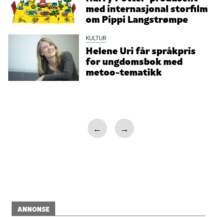
med internasjonal storfilm
om Pippi Langstrømpe
KULTUR
Helene Uri får språkpris
for ungdomsbok med
metoo-tematikk
←
→
ANNONSE