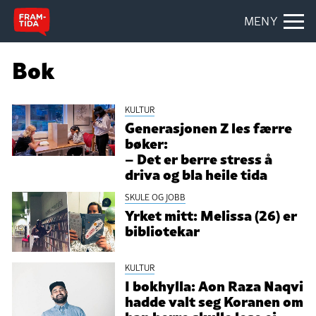
MENY
Bok
KULTUR
Generasjonen Z les færre
bøker:
– Det er berre stress å
driva og bla heile tida
SKULE OG JOBB
Yrket mitt: Melissa (26) er
bibliotekar
KULTUR
I bokhylla: Aon Raza Naqvi
hadde valt seg Koranen om
han berre skulle lese ei