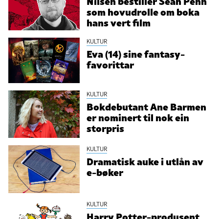
Nilsen bestiller Sean Penn
som hovudrolle om boka
hans vert film
KULTUR
Eva (14) sine fantasy-
favorittar
KULTUR
Bokdebutant Ane Barmen
er nominert til nok ein
storpris
KULTUR
Dramatisk auke i utlån av
e-bøker
KULTUR
Harry Potter-produsent