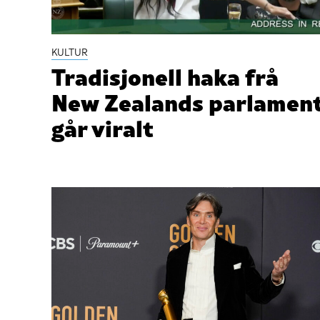
KULTUR
Tradisjonell haka frå
New Zealands parlamen
går viralt