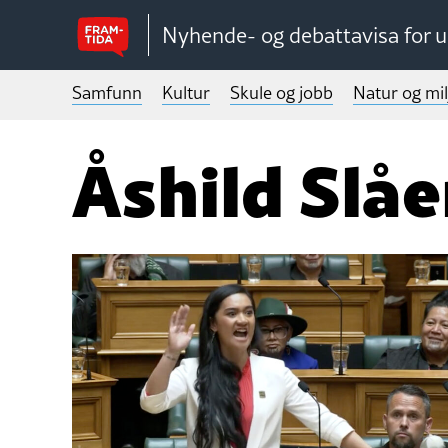
Nyhende- og debattavisa for 
Samfunn
Kultur
Skule og jobb
Natur og mil
Åshild Slå