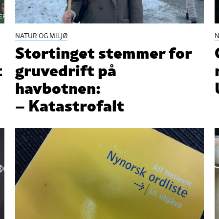
NATUR OG MILJØ
N
Stortinget stemmer for
t
gruvedrift på
havbotnen:
– Katastrofalt