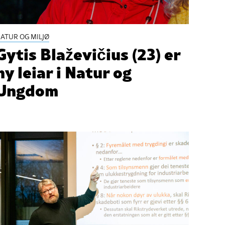
ATUR OG MILJØ
Gytis Blaževičius (23) er
ny leiar i Natur og
Ungdom