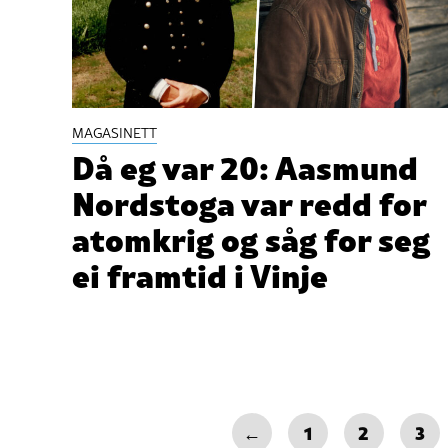
MAGASINETT
Då eg var 20: Aasmund
Nordstoga var redd for
atomkrig og såg for seg
ei framtid i Vinje
←
1
2
3