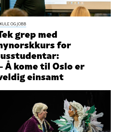
KULE OG JOBB
Tek grep med
nynorskkurs for
jusstudentar:
– Å kome til Oslo er
veldig einsamt