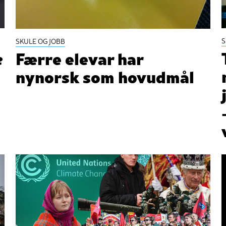
S
SKULE OG JOBB
e
Færre elevar har
nynorsk som hovudmål