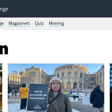
unge
jø
Magasinett
Quiz
Meining
en