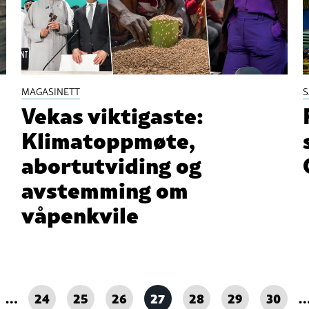
MAGASINETT
Vekas viktigaste:
Klimatoppmøte,
abortutviding og
avstemming om
våpenkvile
…
24
25
26
27
28
29
30