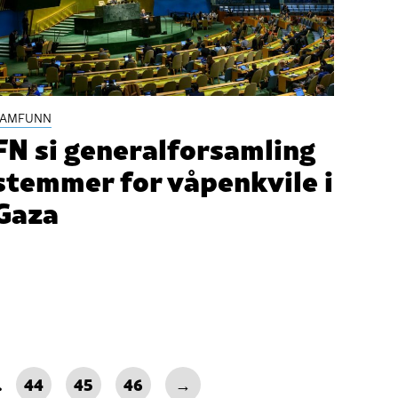
SAMFUNN
FN si generalforsamling
stemmer for våpenkvile i
Gaza
…
44
45
46
→