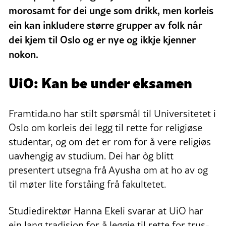
morosamt for dei unge som drikk, men korleis
ein kan inkludere større grupper av folk når
dei kjem til Oslo og er nye og ikkje kjenner
nokon.
UiO: Kan be under eksamen
Framtida.no har stilt spørsmål til Universitetet i
Oslo om korleis dei legg til rette for religiøse
studentar, og om det er rom for å vere religiøs
uavhengig av studium. Dei har òg blitt
presentert utsegna frå Ayusha om at ho av og
til møter lite forståing frå fakultetet.
Studiedirektør Hanna Ekeli svarar at UiO har
ein lang tradisjon for å leggje til rette for trus-