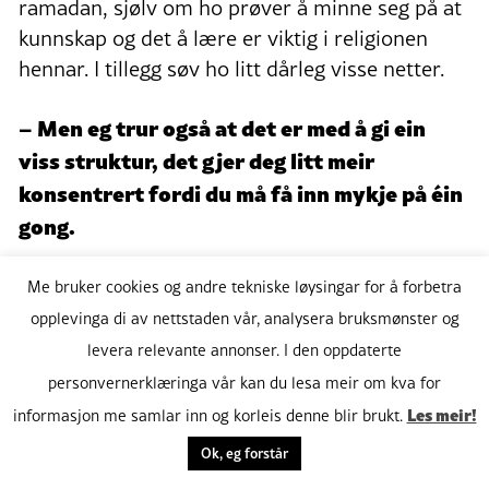
ramadan, sjølv om ho prøver å minne seg på at
kunnskap og det å lære er viktig i religionen
hennar. I tillegg søv ho litt dårleg visse netter.
– Men eg trur også at det er med å gi ein
viss struktur, det gjer deg litt meir
konsentrert fordi du må få inn mykje på éin
gong.
For at det skal gå lettare, plar ho å ha ei
Me bruker cookies og andre tekniske løysingar for å forbetra
fordeling av dagen, der ho set av litt tid til
opplevinga di av nettstaden vår, analysera bruksmønster og
lesing og litt tid til det religiøse, som å lese i
levera relevante annonser. I den oppdaterte
koranen.
personvernerklæringa vår kan du lesa meir om kva for
Les meir!
informasjon me samlar inn og korleis denne blir brukt.
– Så eg lagar ein plan før ramadan byrjar
Ok, eg forstår
vanlegvis, slik at eg kan vite når eg gjer litt