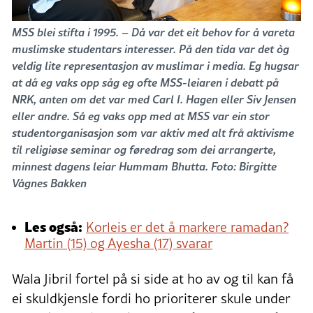
MSS blei stifta i 1995. – Då var det eit behov for å vareta
muslimske studentars interesser. På den tida var det òg
veldig lite representasjon av muslimar i media. Eg hugsar
at då eg vaks opp såg eg ofte MSS-leiaren i debatt på
NRK, anten om det var med Carl I. Hagen eller Siv Jensen
eller andre. Så eg vaks opp med at MSS var ein stor
studentorganisasjon som var aktiv med alt frå aktivisme
til religiøse seminar og føredrag som dei arrangerte,
minnest dagens leiar Hummam Bhutta. Foto: Birgitte
Vågnes Bakken
Les også:
Korleis er det å markere ramadan?
Martin (15) og Ayesha (17) svarar
Wala Jibril fortel på si side at ho av og til kan få
ei skuldkjensle fordi ho prioriterer skule under