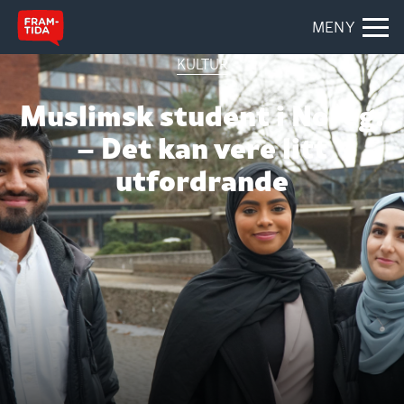
MENY
KULTUR
Muslimsk student i Noreg:
– Det kan vere litt
utfordrande