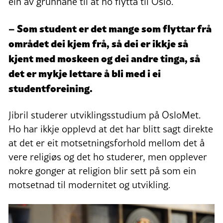
ein av grunnane til at ho flytta til Oslo.
– Som student er det mange som flyttar frå
området dei kjem frå, så dei er ikkje så
kjent med moskeen og dei andre tinga, så
det er mykje lettare å bli med i ei
studentforeining.
Jibril studerer utviklingsstudium på OsloMet.
Ho har ikkje opplevd at det har blitt sagt direkte
at det er eit motsetningsforhold mellom det å
vere religiøs og det ho studerer, men opplever
nokre gonger at religion blir sett på som ein
motsetnad til modernitet og utvikling.