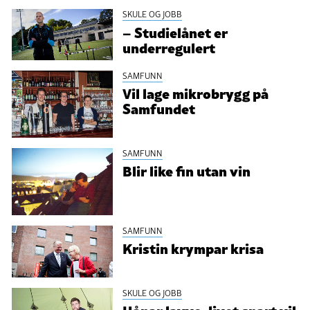
SKULE OG JOBB
– Studielånet er
underregulert
SAMFUNN
Vil lage mikrobrygg på
Samfundet
SAMFUNN
Blir like fin utan vin
SAMFUNN
Kristin krympar krisa
SKULE OG JOBB
Håpar lavvo-livet snart vil