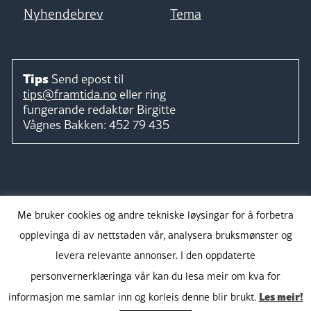
Nyhendebrev
Tema
Tips
Send epost til
tips@framtida.no
eller ring
fungerande redaktør
Birgitte
Vågnes Bakken:
452 79 435
Følg
Me bruker cookies og andre tekniske løysingar for å forbetra
opplevinga di av nettstaden vår, analysera bruksmønster og
levera relevante annonser. I den oppdaterte
personvernerklæringa vår kan du lesa meir om kva for
Takk for støtta:
Les meir!
informasjon me samlar inn og korleis denne blir brukt.