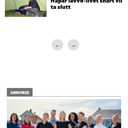
ta slutt
←
→
ANNONSE