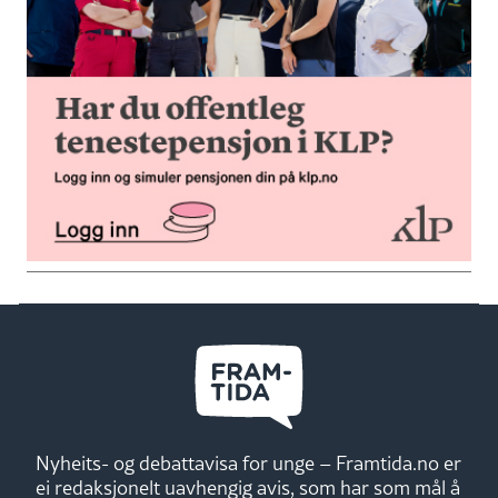
Nyheits- og debattavisa for unge – Framtida.no er
ei redaksjonelt uavhengig avis, som har som mål å