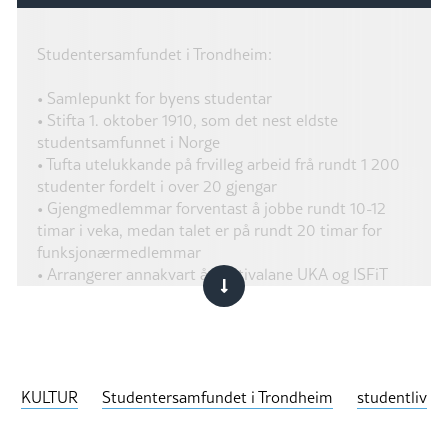
Studentersamfundet i Trondheim:
• Samlepunkt for byens studentar
• Stifta 1. oktober 1910, som det nest eldste
studentsamfunnet i Norge
• Tufta utelukkande på frvilleg arbeid frå rundt 1 200
studenter fordelt i over 20 gjengar
• Gjengmedlemmar forventast å jobbe rundt 10-12
timar i veka, medan talet er på rundt 20 timar for
funksjonærmedlemmar
• Arrangerer annakvart år festivalane UKA og ISFiT
KULTUR
Studentersamfundet i Trondheim
studentliv