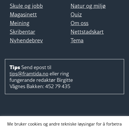
Skule og jobb
Natur og miljø
Magasinett
Quiz
Meining
Om oss
Skribentar
Nettstadskart
Nyhendebrev
Tema
Tips
Send epost til
tips@framtida.no
eller ring
fungerande redaktør
Birgitte
Vågnes Bakken:
452 79 435
Følg
Me bruker cookies og andre tekniske løysingar for å forbetra