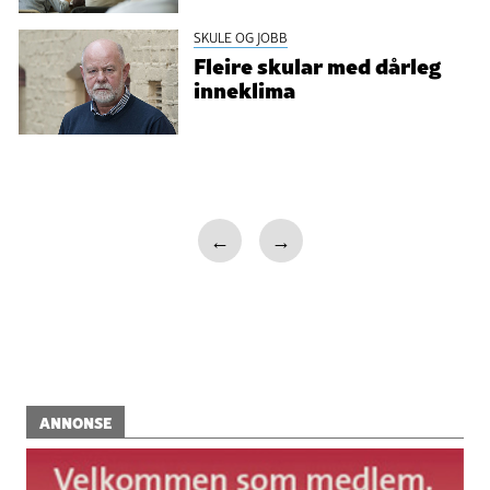
SKULE OG JOBB
Fleire skular med dårleg
inneklima
←
→
ANNONSE