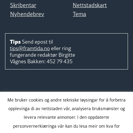
Skribentar
Nettstadskart
Nyhendebrev
Tema
Tips
Send epost til
tips@framtida.no
eller ring
fungerande redaktør
Birgitte
Vågnes Bakken:
452 79 435
Følg
Me bruker cookies og andre tekniske løysingar for å forbetra
opplevinga di av nettstaden vår, analysera bruksmønster og
levera relevante annonser. I den oppdaterte
personvernerklæringa vår kan du lesa meir om kva for
Takk for støtta: