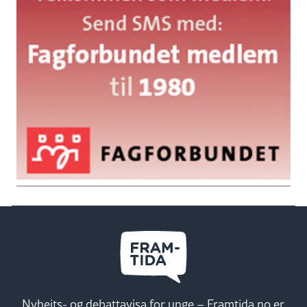
Nyheits- og debattavisa for unge – Framtida.no er