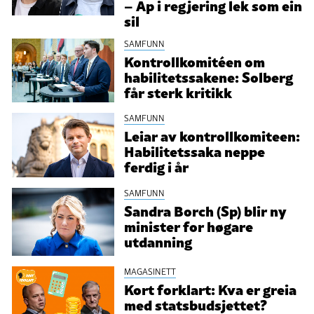
– Ap i regjering lek som ein
sil
SAMFUNN
Kontrollkomitéen om
habilitetssakene: Solberg
får sterk kritikk
SAMFUNN
Leiar av kontrollkomiteen:
Habilitetssaka neppe
ferdig i år
SAMFUNN
Sandra Borch (Sp) blir ny
minister for høgare
utdanning
MAGASINETT
Kort forklart: Kva er greia
med statsbudsjettet?