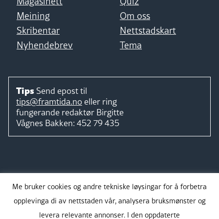
Magasinett
Quiz
Meining
Om oss
Skribentar
Nettstadskart
Nyhendebrev
Tema
Tips
Send epost til
tips@framtida.no
eller ring
fungerande redaktør
Birgitte
Vågnes Bakken:
452 79 435
Følg
Me bruker cookies og andre tekniske løysingar for å forbetra
opplevinga di av nettstaden vår, analysera bruksmønster og
levera relevante annonser. I den oppdaterte