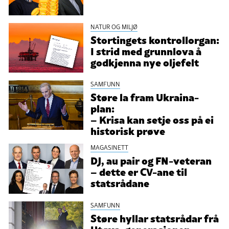
NATUR OG MILJØ
Stortingets kontrollorgan:
I strid med grunnlova å
godkjenna nye oljefelt
SAMFUNN
Støre la fram Ukraina-
plan:
– Krisa kan setje oss på ei
historisk prøve
MAGASINETT
DJ, au pair og FN-veteran
– dette er CV-ane til
statsrådane
SAMFUNN
Støre hyllar statsrådar frå