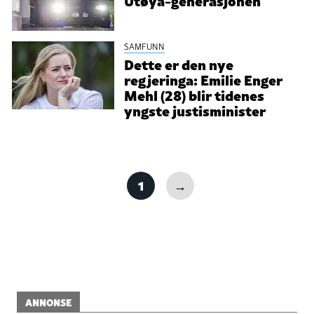
Utøya-generasjonen
SAMFUNN
Dette er den nye
regjeringa: Emilie Enger
Mehl (28) blir tidenes
yngste justisminister
1
→
ANNONSE