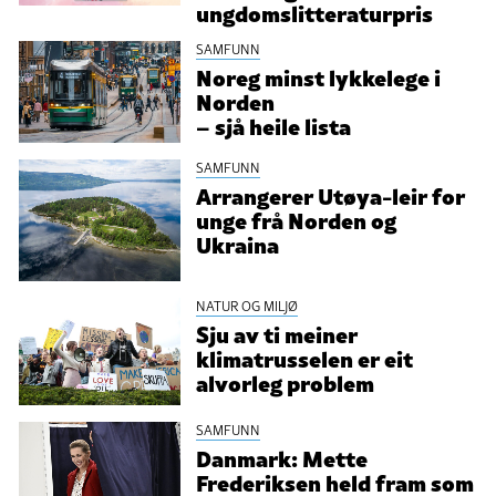
ungdomslitteraturpris
SAMFUNN
Noreg minst lykkelege i
Norden
– sjå heile lista
SAMFUNN
Arrangerer Utøya-leir for
unge frå Norden og
Ukraina
NATUR OG MILJØ
Sju av ti meiner
klimatrusselen er eit
alvorleg problem
SAMFUNN
Danmark: Mette
Frederiksen held fram som