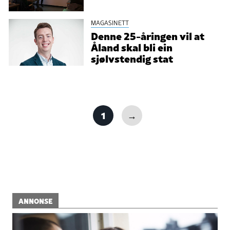
MAGASINETT
Denne 25-åringen vil at
Åland skal bli ein
sjølvstendig stat
1
→
ANNONSE