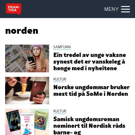
MENY
norden
SAMFUNN
Ein tredel av unge vaksne
synest det er vanskeleg å
henge med i nyheitene
KULTUR
Norske ungdommar bruker
mest tid på SoMe i Norden
KULTUR
Samisk ungdomsroman
nominert til Nordisk råds
barne- og