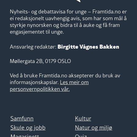
Nyheits- og debattavisa for unge – Framtida.no er
ei redaksjonelt uavhengig avis, som har som mål å
styrkje nynorsken og bidra til å auke og få fram
engasjementet til unge.
Birgitte Vågnes Bakken
Ansvarleg redaktør:
Møllergata 2B, 0179 OSLO
Ved å bruke Framtida.no aksepterer du bruk av
informasjonskapslar.
Les meir om
personvernpolitikken vår.
Samfunn
Kultur
Skule og jobb
Natur og miljø
Magasinett
Quiz