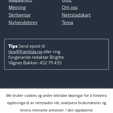
Meining
Om oss
Skribentar
Nettstadskart
Nyhendebrev
Tema
Tips
Send epost til
tips@framtida.no
eller ring
fungerande redaktør
Birgitte
Vågnes Bakken:
452 79 435
Følg
Me bruker cookies og andre tekniske løysingar for å forbetra
opplevinga di av nettstaden vår, analysera bruksmønster og
levera relevante annonser. I den oppdaterte