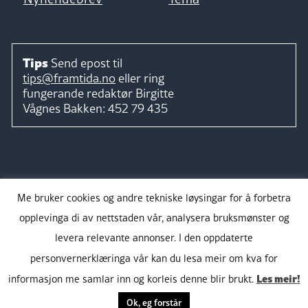
Tips
Send epost til
tips@framtida.no
eller ring
fungerande redaktør
Birgitte
Vågnes Bakken:
452 79 435
Følg
Me bruker cookies og andre tekniske løysingar for å forbetra
opplevinga di av nettstaden vår, analysera bruksmønster og
levera relevante annonser. I den oppdaterte
personvernerklæringa vår kan du lesa meir om kva for
Takk for støtta:
Les meir!
informasjon me samlar inn og korleis denne blir brukt.
Ok, eg forstår