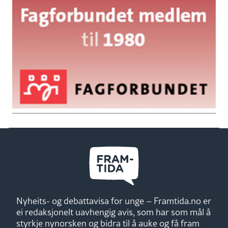
Nyheits- og debattavisa for unge – Framtida.no er
ei redaksjonelt uavhengig avis, som har som mål å
styrkje nynorsken og bidra til å auke og få fram