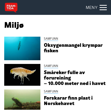
MENY
Miljø
SAMFUNN
Oksygenmangel krympar
fisken
SAMFUNN
Småreker fulle av
forureining
– 10.000 meter ned i havet
SAMFUNN
Forskarar finn plast i
Norskehavet