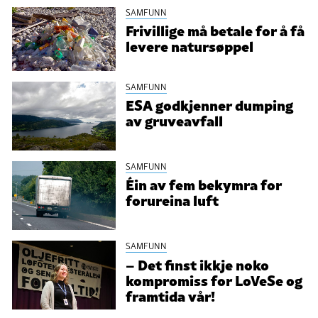
SAMFUNN
Frivillige må betale for å få
levere natursøppel
SAMFUNN
ESA godkjenner dumping
av gruveavfall
SAMFUNN
Éin av fem bekymra for
forureina luft
SAMFUNN
– Det finst ikkje noko
kompromiss for LoVeSe og
framtida vår!