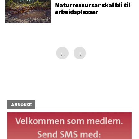
Naturressursar skal bli til
arbeidsplassar
←
→
ANNONSE