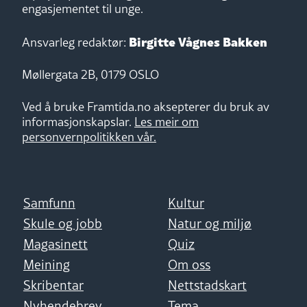
engasjementet til unge.
Birgitte Vågnes Bakken
Ansvarleg redaktør:
Møllergata 2B, 0179 OSLO
Ved å bruke Framtida.no aksepterer du bruk av
informasjonskapslar.
Les meir om
personvernpolitikken vår.
Samfunn
Kultur
Skule og jobb
Natur og miljø
Magasinett
Quiz
Meining
Om oss
Skribentar
Nettstadskart
Nyhendebrev
Tema