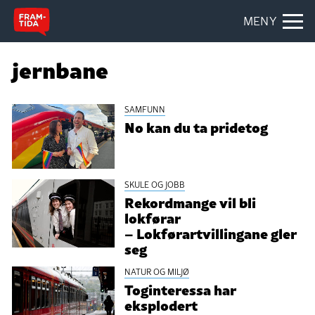
MENY
jernbane
SAMFUNN
No kan du ta pridetog
SKULE OG JOBB
Rekordmange vil bli
lokførar
– Lokførartvillingane gler
seg
NATUR OG MILJØ
Toginteressa har
eksplodert