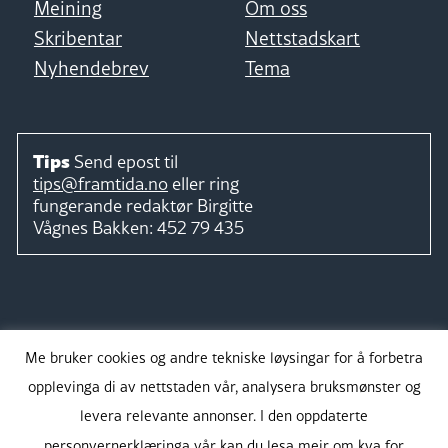
Meining
Om oss
Skribentar
Nettstadskart
Nyhendebrev
Tema
Tips
Send epost til
tips@framtida.no
eller ring
fungerande redaktør
Birgitte
Vågnes Bakken:
452 79 435
Følg
Me bruker cookies og andre tekniske løysingar for å forbetra
opplevinga di av nettstaden vår, analysera bruksmønster og
levera relevante annonser. I den oppdaterte
personvernerklæringa vår kan du lesa meir om kva for