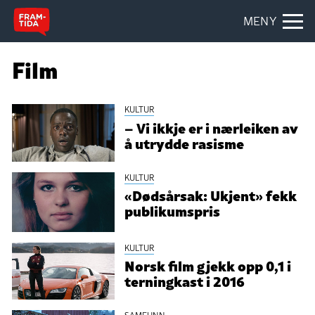
MENY
Film
KULTUR
– Vi ikkje er i nærleiken av
å utrydde rasisme
KULTUR
«Dødsårsak: Ukjent» fekk
publikumspris
KULTUR
Norsk film gjekk opp 0,1 i
terningkast i 2016