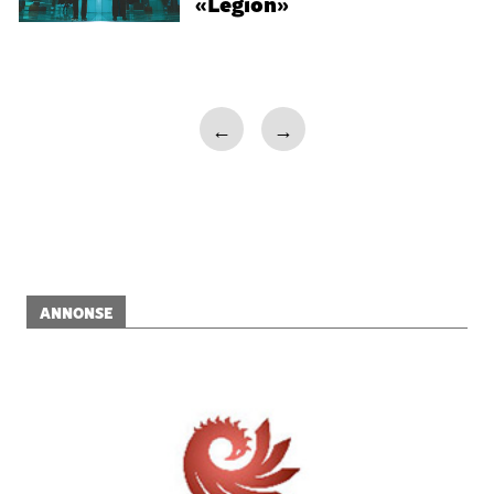
«Legion»
←
→
ANNONSE