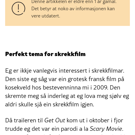
Denne artikkelen er eldre enn 1 år gamal.
Det betyr at noko av informasjonen kan
vere utdatert.
Perfekt tema for skrekkfilm
Eg er ikkje vanlegvis interessert i skrekkfilmar.
Den siste eg såg var ein grotesk fransk film på
kosekveld hos bestevenninna mi i 2009. Den
skremte meg så inderleg at eg lova meg sjølv eg
aldri skulle sjå ein skrekkfilm igjen.
Då traileren til
Get Out
kom ut i oktober i fjor
trudde eg det var ein parodi a la
Scary Movie
.