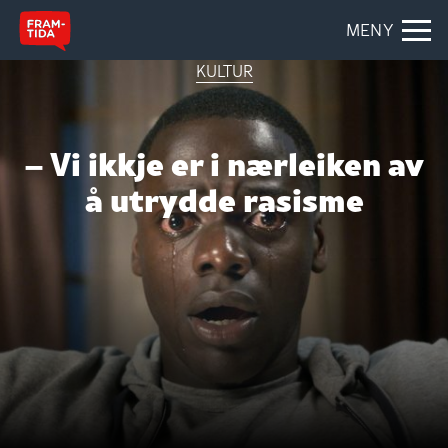
MENY
KULTUR
– Vi ikkje er i nærleiken av
å utrydde rasisme