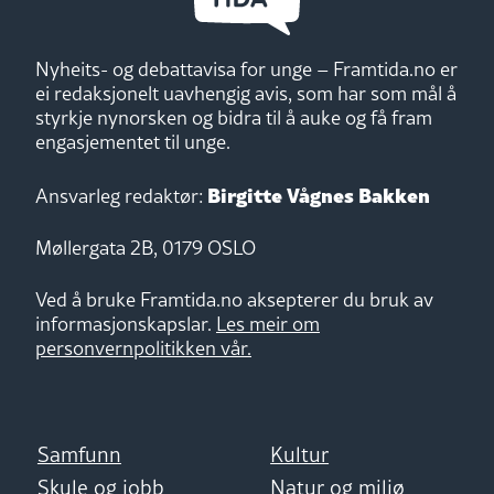
Nyheits- og debattavisa for unge – Framtida.no er
ei redaksjonelt uavhengig avis, som har som mål å
styrkje nynorsken og bidra til å auke og få fram
engasjementet til unge.
Birgitte Vågnes Bakken
Ansvarleg redaktør:
Møllergata 2B, 0179 OSLO
Ved å bruke Framtida.no aksepterer du bruk av
informasjonskapslar.
Les meir om
personvernpolitikken vår.
Samfunn
Kultur
Skule og jobb
Natur og miljø