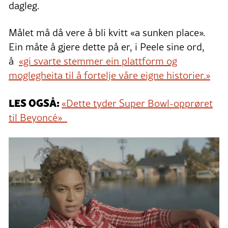
dagleg.
Målet må då vere å bli kvitt «a sunken place».
Ein måte å gjere dette på er, i Peele sine ord,
å
«gi svarte stemmer ein plattform og
moglegheita til å fortelje våre eigne historier.»
LES OGSÅ:
«Dette tyder Super Bowl-opprøret
til Beyoncé»