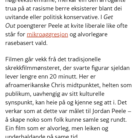
trua på at rasisme berre eksisterer blant dei
uvitande eller politisk konservative. I
Get
Out
poengterer Peele at kvite liberale like ofte
står for
mikroaggresjon
og alvorlegare
rasebasert vald.
Filmen går vekk frå det tradisjonelle
skrekkfilmmønsteret, der svarte figurar sjeldan
lever lengre enn 20 minutt. Her er
afroamerikanske Chris midtpunktet, helten som
publikum, uavhengig av sitt kulturelle
synspunkt, kan heie på og kjenne seg att i. Det
verkar som at dette var målet til Jordan Peele –
å skape noko som folk kunne samle seg rundt.
Ein film som er alvorleg, men leiken og
underhaldande på same tid.