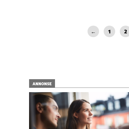
←
1
2
ANNONSE