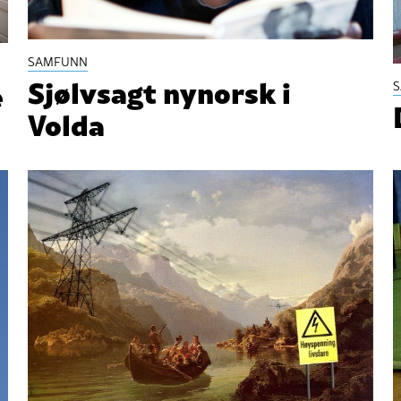
SAMFUNN
Sjølvsagt nynorsk i
e
Volda