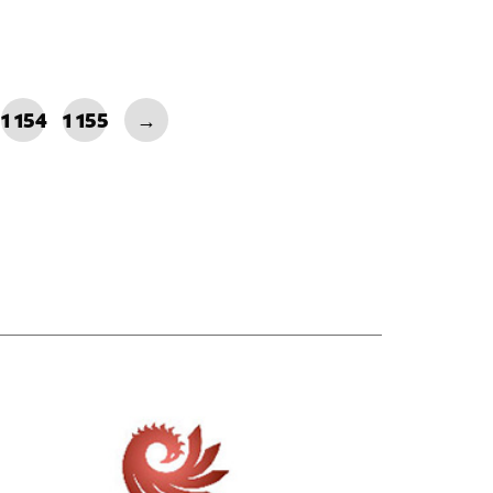
1 154
1 155
→