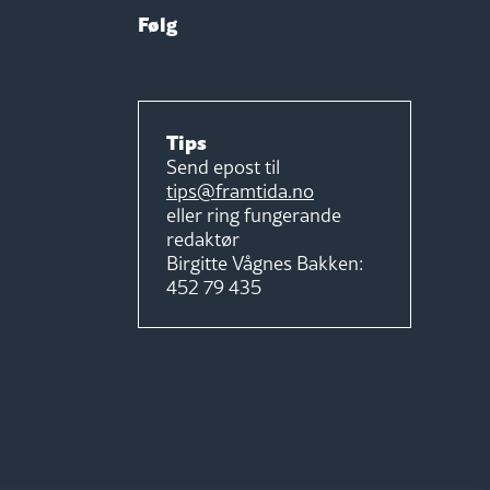
Følg
Tips
Send epost til
tips@framtida.no
eller ring fungerande
redaktør
Birgitte Vågnes Bakken:
452 79 435