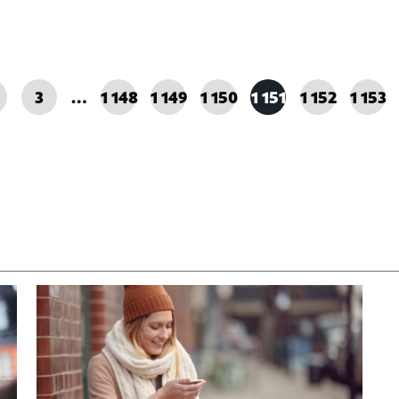
3
…
1 148
1 149
1 150
1 151
1 152
1 153