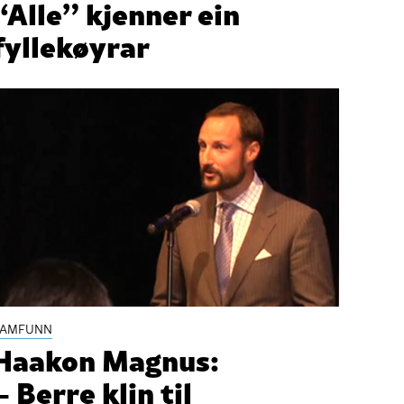
“Alle” kjenner ein
fyllekøyrar
SAMFUNN
Haakon Magnus:
– Berre klin til