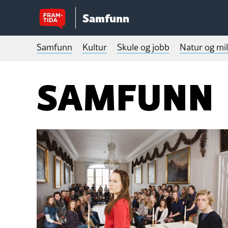
Samfunn
Samfunn
Kultur
Skule og jobb
Natur og mil
SAMFUNN