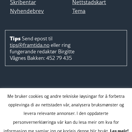
Skribentar
Nettstadskart
Nyhendebrev
Tema
Tips
Send epost til
tips@framtida.no
eller ring
fungerande redaktør
Birgitte
Vågnes Bakken:
452 79 435
Følg
Me bruker cookies og andre tekniske løysingar for å forbetra
opplevinga di av nettstaden vår, analysera bruksmønster og
levera relevante annonser. I den oppdaterte
personvernerklæringa vår kan du lesa meir om kva for
Takk for støtta:
Les meir!
informasjon me samlar inn og korleis denne blir brukt.