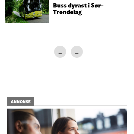
Buss dyrast i Sør-
Trøndelag
←
→
ANNONSE