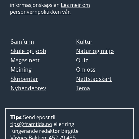
informasjonskapslar.
Les meir om
personvernpolitikken vår.
Samfunn
Kultur
Skule og jobb
Natur og miljø
Magasinett
Quiz
Meining
Om oss
Skribentar
Nettstadskart
Nyhendebrev
Tema
Tips
Send epost til
tips@framtida.no
eller ring
fungerande redaktør
Birgitte
Vågnes Bakken:
452 79 435