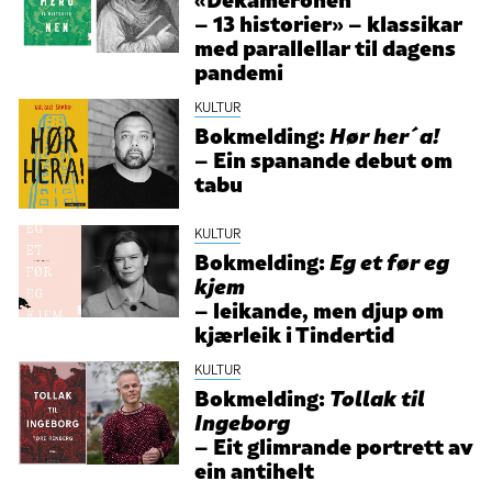
– 13 historier» – klassikar
med parallellar til dagens
pandemi
KULTUR
Bokmelding:
Hør her´a!
– Ein spanande debut om
tabu
KULTUR
Bokmelding:
Eg et før eg
kjem
– leikande, men djup om
kjærleik i Tindertid
KULTUR
Bokmelding:
Tollak til
Ingeborg
– Eit glimrande portrett av
ein antihelt