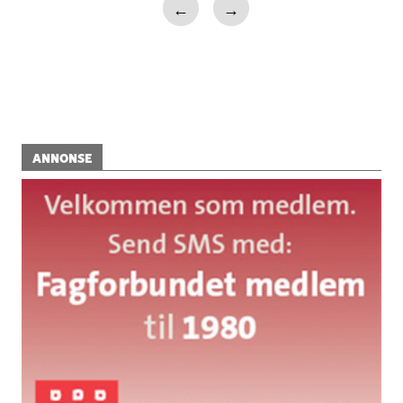
←
→
ANNONSE