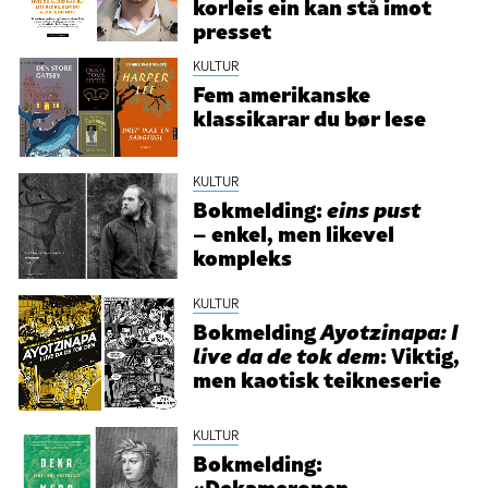
korleis ein kan stå imot
presset
KULTUR
Fem amerikanske
klassikarar du bør lese
KULTUR
Bokmelding:
eins pust
– enkel, men likevel
kompleks
KULTUR
Bokmelding
Ayotzinapa: I
live da de tok dem
: Viktig,
men kaotisk teikneserie
KULTUR
Bokmelding:
«Dekameronen