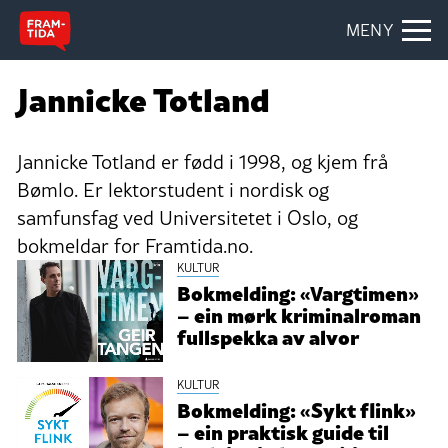
MENY
Jannicke Totland
Jannicke Totland er fødd i 1998, og kjem frå
Bømlo. Er lektorstudent i nordisk og
samfunsfag ved Universitetet i Oslo, og
bokmeldar for Framtida.no.
KULTUR
Bokmelding: «Vargtimen»
– ein mørk kriminalroman
fullspekka av alvor
KULTUR
Bokmelding: «Sykt flink»
– ein praktisk guide til