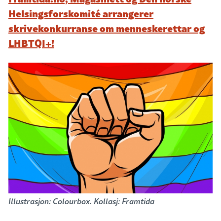
Helsingsforskomité arrangerer
skrivekonkurranse om menneskerettar og
LHBTQI+!
Illustrasjon: Colourbox. Kollasj: Framtida