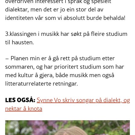
overdriven interessert i språk og spesielt
dialektar, men det er jo ein stor del av
identiteten vår som vi absolutt burde behalda!
3.klassingen i musikk har søkt på fleire studium
til hausten.
– Planen min er å gå rett på studium etter
sommaren, og har prioritert studium som har
med kultur å gjera, både musikk men også
litteraturrelaterte retningar.
LES OGSÅ:
Synne Vo skriv songar på dialekt, og
nektar å knota