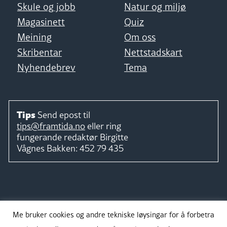
Skule og jobb
Natur og miljø
Magasinett
Quiz
Meining
Om oss
Skribentar
Nettstadskart
Nyhendebrev
Tema
Tips
Send epost til
tips@framtida.no
eller ring
fungerande redaktør
Birgitte
Vågnes Bakken:
452 79 435
Følg
Me bruker cookies og andre tekniske løysingar for å forbetra