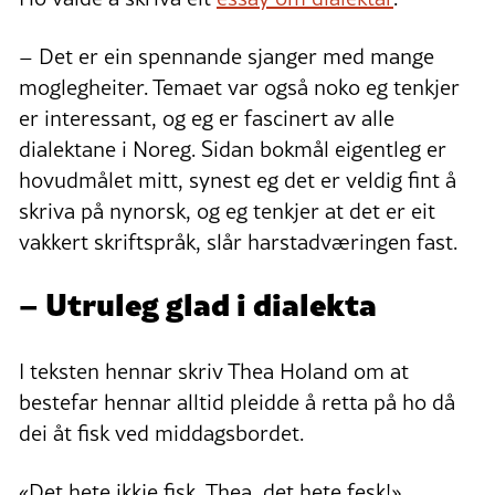
– Det er ein spennande sjanger med mange
moglegheiter. Temaet var også noko eg tenkjer
er interessant, og eg er fascinert av alle
dialektane i Noreg. Sidan bokmål eigentleg er
hovudmålet mitt, synest eg det er veldig fint å
skriva på nynorsk, og eg tenkjer at det er eit
vakkert skriftspråk, slår harstadværingen fast.
– Utruleg glad i dialekta
I teksten hennar skriv Thea Holand om at
bestefar hennar alltid pleidde å retta på ho då
dei åt fisk ved middagsbordet.
«Det hete ikkje fisk, Thea, det hete fesk!».