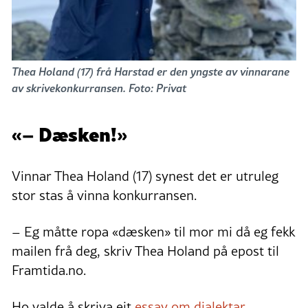
Thea Holand (17) frå Harstad er den yngste av vinnarane
av skrivekonkurransen. Foto: Privat
«– Dæsken!»
Vinnar Thea Holand (17) synest det er utruleg
stor stas å vinna konkurransen.
– Eg måtte ropa «dæsken» til mor mi då eg fekk
mailen frå deg, skriv Thea Holand på epost til
Framtida.no.
Ho valde å skriva eit
essay om dialektar
.