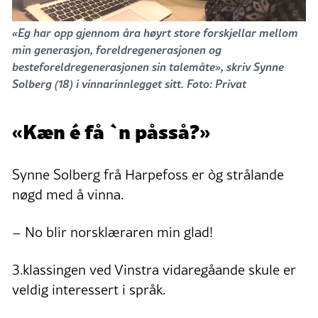
«Eg har opp gjennom åra høyrt store forskjellar mellom
min generasjon, foreldregenerasjonen og
besteforeldregenerasjonen sin talemåte», skriv Synne
Solberg (18) i vinnarinnlegget sitt. Foto: Privat
«Kæn é få `n påsså?»
Synne Solberg frå Harpefoss er òg strålande
nøgd med å vinna.
– No blir norsklæraren min glad!
3.klassingen ved Vinstra vidaregåande skule er
veldig interessert i språk.