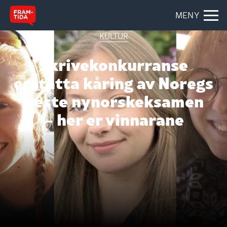
MENY
KULTUR
Skrivekonkurranse
erstatta kåring av Noregs
beste nynorskeksamen
– her er vinnarane