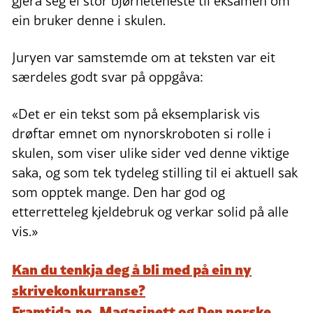
gjera seg ei stor bjørneteneste til eksamen om
ein bruker denne i skulen.
Juryen var samstemde om at teksten var eit
særdeles godt svar på oppgåva:
«Det er ein tekst som på eksemplarisk vis
drøftar emnet om nynorskroboten si rolle i
skulen, som viser ulike sider ved denne viktige
saka, og som tek tydeleg stilling til ei aktuell sak
som opptek mange. Den har god og
etterretteleg kjeldebruk og verkar solid på alle
vis.»
Kan du tenkja deg å bli med på ein ny
skrivekonkurranse?
Framtida.no, Magasinett og Den norske